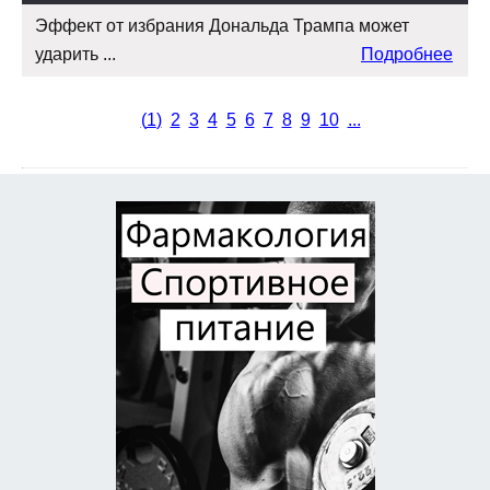
Эффект от избрания Дональда Трампа может
ударить ...
Подробнее
(
1
)
2
3
4
5
6
7
8
9
10
...