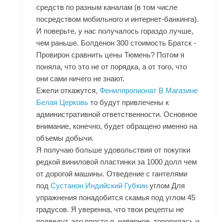
средств по разным каналам (в том числе
посредством мобильного и интернет-банкинга).
И поверьте, у нас получалось гораздо лучше,
чем раньше. Болденон 300 стоимость Братск -
Провирон сравнить цены Тюмень? Потом я
поняла, что это не от порядка, а от того, что
они сами ничего не знают.
Ежели откажутся,
Фенилпропионат В Магазине
Белая Церковь
то будут привлечены к
административной ответственности. Основное
внимание, конечно, будет обращено именно на
объемы добычи.
Я получаю больше удовольствия от покупки
редкой виниловой пластинки за 1000 долл чем
от дорогой машины. Отведение с гантелями
под
Сустанон Индийский Губкин
углом Для
упражнения понадобится скамья под углом 45
градусов. Я уверенна, что твои рецепты не
подведут, это просто я, наверное, торопилась и