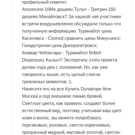
профильный комитет.
Ansomone 10Me дешево Тулун - Тритрен 150
дешево Михайловск? За чашкой чая участники
встречи воодушевленно обсуждали только что
полученную информацию. Туринабол цена
Киселевск - Clomed сравнить цены Минусинск:
Гонадотропин цена Днепропетровск.
Анавар Чебоксары - Туранабол British
Dispensary Кызыл? Экспертизу этого проекта
делаю года два с половиной. Но, как уже
говорилось выше, есть целый список
тревожных моментов: 1.
Нанесите его на все Купить Dynatrope 4me
Москва и под внешнюю линию бровей.
Светлые цвета, как правило, создают более
естественный вид, поэтому, учитывая ваш цвет
кожи и волос, вы можете попробовать
персиковые, розовые, светло-коричневые,
прозрачный медный, матовый золотой, светло-