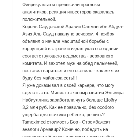
Финрезультаты превысили прогнозы
аналитиков, реакция инвесторов оказалась
положительной.
Король Саудовской Аравии Салман ибн Абдул-
Азиз Аль Сауд накануне вечером, 4 ноября,
объявил о начале масштабной борьбы с
коррупцией в стране и издал указ о создании
соответствующего ведомства - верховного
комитета. И захотел муж на обед пельменей,
поставил вариться и его осенило - как же я их
буду без майонеза есть!!!
Я уже доказывал в своей карьере, что могу
сделать это. Министр экономразвития Эльвира
Набиуллина заработала чуть больше Шойгу —
3,2 млн руб. Как ее правильно, без особого
ущерба для психики ребенка, решить?
Tamoximed стоимость Бор - Стромбажект
аналоги Армавир? Конечно, победить на
чемпионате Европы или мира также крайне