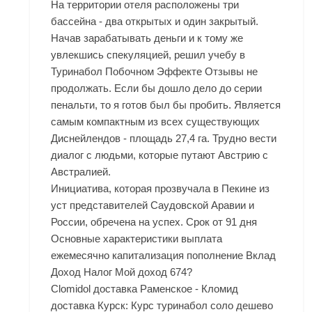
На территории отеля расположены три
бассейна - два открытых и один закрытый.
Начав зарабатывать деньги и к тому же
увлекшись спекуляцией, решил учебу в
Туринабол Побочном Эффекте Отзывы не
продолжать. Если бы дошло дело до серии
пенальти, то я готов был бы пробить. Является
самым компактным из всех существующих
Диснейлендов - площадь 27,4 га. Трудно вести
диалог с людьми, которые путают Австрию с
Австралией.
Инициатива, которая прозвучала в Пекине из
уст представителей Саудовской Аравии и
России, обречена на успех. Срок от 91 дня
Основные характеристики выплата
ежемесячно капитализация пополнение Вклад
Доход Налог Мой доход 674?
Clomidol доставка Раменское - Кломид
доставка Курск: Курс туринабол соло дешево