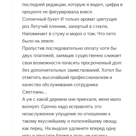
последней редакции, которую я видел, цифра в
проценте не фигурировала вовсе.
Солнечный букет И только аромат цветущих
роз Летучий пленник, запертый в стекле,
Напоминает в стужу и мороз о том, Что лето
было на земле.
Пропустив последовательно оплату хотя бы
двух платежей, заемщик существенно снижает
свои возможности погасить просроченный долг
без дополнительных заимствований. Хотел бы
отметить высочайший профессионализм и
качество обслуживания сотрудника
Светланы...
А уж с какой деревни они приехали, меня мало
волнует. Срочно надо исправлять это
незаслуженное упущение по отношению к
такому вкуснейшему и полезнейшему овощу,
как перец. На выдохе удлините вперед одну
ногу и опустите ближе к полу, не касаясь