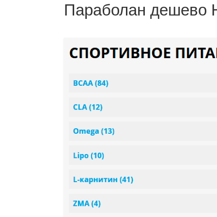
Параболан дешево 