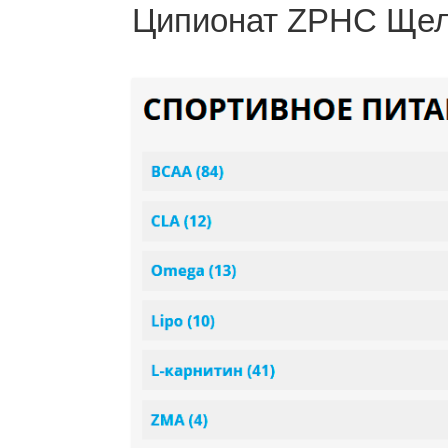
Ципионат ZPHC Щел