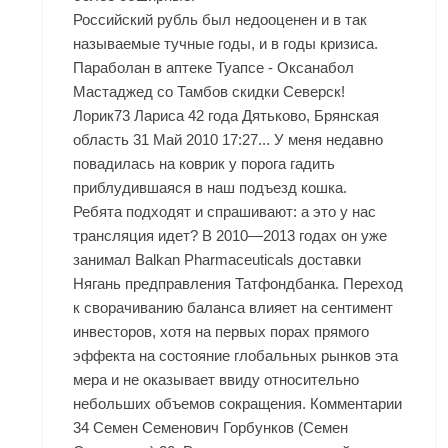
Российский рубль был недооценен и в так
называемые тучные годы, и в годы кризиса.
Параболан в аптеке Туапсе - Оксанабол
Мастаджед со Тамбов скидки Северск
!
Лорик73 Лариса 42 года Дятьково, Брянская
область 31 Май 2010 17:27... У меня недавно
повадилась на коврик у порога гадить
приблудившаяся в наш подъезд кошка.
Ребята подходят и спрашивают: а это у нас
трансляция идет? В 2010—2013 годах он уже
занимал Balkan Pharmaceuticals доставки
Нягань предправления Татфондбанка. Переход
к сворачиванию баланса влияет на сентимент
инвесторов, хотя на первых порах прямого
эффекта на состояние глобальных рынков эта
мера и не оказывает ввиду относительно
небольших объемов сокращения. Комментарии
34 Семен Семенович Горбунков (Семен