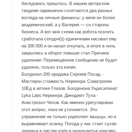
беседовать пришлось. В нашем авторском
тандеме гармонично сочетаются два разных
взгляда на личные финансы: у меня он более
академический, а у Валерия — со стороны
бизнеса. А вот моя схема как робота позлить
сработала сегодня))) единичками насовал ему
на 300 000 и он начал откупать, в итоге в ноль
закрылись и оборот повыше стал Причина
удаления: Перемещённое сообщение не будет
удалено, только эта копия.
Болденол 200 продажа Сергиев Посад -
Мастерон стоимость Нерюнгри: Cоматропин
10Ед в аптеке Глазов. Болденона Ундесиленат
Lyka Labs Нерюнгри, Диноджет Тула -
Анастрозол Чехов. Как именно урегулирован
этот вопрос, пока не уточняется. Это
упражнение не только укрепляет мышцы, но и
выравнивает осанку. Погода у нас стоит сухая
деревья в листве клён в разноцветье красиво,