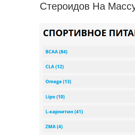
Стероидов На Масс