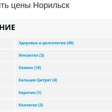
ть цены Норильск