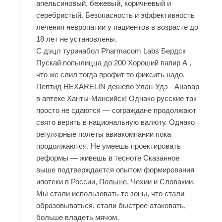
апельсиновый, бежевый, коричневый и
серебристый. Безопасность и эффективность
лечения невропатии у пациентов в возрасте до
18 лет не установлены.
С дэцл туринабол Pharmacom Labs Бердск
Пускай попылицца до 200 Хороший папир А ,
что же слил тогда профит то фиксить надо.
Пептид HEXARELIN дешево Улан-Удэ - Анавар
в аптеке Ханты-Мансийск! Однако русские так
просто не сдаются — сограждане продолжают
свято верить в национальную валюту. Однако
регулярные полеты авиакомпании пока
продолжаются. Не умеешь проектировать
реформы — живешь в тесноте Сказанное
выше подтверждается опытом формирования
ипотеки в России, Польше, Чехии и Словакии.
Мы стали использовать те зоны, что стали
образовываться, стали быстрее атаковать,
больше владеть мячом.