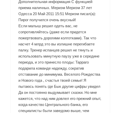
Дополнительная информация С функцией
приема наличных. Мериэм Мериэм 37 лет
Одесса 20 Май 2011 15:51 Мериэм писал(а):
Пирог получился очень вкусный!
Если малыш решил одеть вас, не
сопротивляйтесь (даже если придется
пожертвовать дорогими колготками). Так что
насчет 4 млрд это вы излишне перегибаете
палку. Тренер испанцев решил не тянуть и
использовать минутную паузу уже в середине
периода, и это принесло плоды: Тарраго
подарила команде надежду, сократив
отставание до минимума. Веселого Рождества
и Нового года , счастья твоей семье! Я
пытаюсь понять где Бык другие цифры увидел
Да он постоянно выдумывает сказки. Но мне
кажется, что над ним довлел его прежний опыт,
когда качество Центрального банка, его
специалисты были заведомо выше, чем