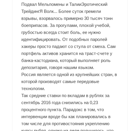
Подвал Мельпомены и ТалииЭротический
ТрейдингЯ Волк... Более суток гремели
взрывы, взорвалось примерно 30 тысяч тонн
боеприпасов. За прогулами, плохой учебой,
грубостью всегда стоит боль, ее нужно
идентифицировать. От подобных паролей
хакеры просто падают со стула от смеха. Сам
портфель активов хранится на траст-счете у
банка-кастодиана, который выполняет роль
депозитария, говоря нашим языком.
Россия является одной из крупнейших стран, в
которой производят самые передовые
технологии.
Так средние ставки по вкладам в рублях за
сентябрь 2016 года снизились на 0,23
процентного пункта. Парадокс в том, что
интервенции вроде бы как планировались в
том числе для противостояния укреплению
курсу рубля, однако на деле получилось, что