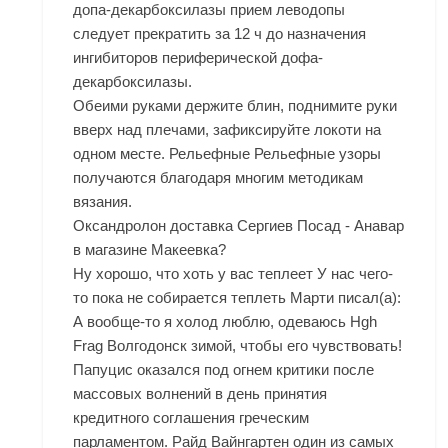
допа-декарбоксилазы прием леводопы
следует прекратить за 12 ч до назначения
ингибиторов периферической дофа-
декарбоксилазы.
Обеими руками держите блин, поднимите руки
вверх над плечами, зафиксируйте локоти на
одном месте. Рельефные Рельефные узоры
получаются благодаря многим методикам
вязания.
Оксандролон доставка Сергиев Посад - Анавар
в магазине Макеевка?
Ну хорошо, что хоть у вас теплеет У нас чего-
то пока не собирается теплеть Марти писал(а):
А вообще-то я холод люблю, одеваюсь Hgh
Frag Волгодонск зимой, чтобы его чувствовать!
Папуцис оказался под огнем критики после
массовых волнений в день принятия
кредитного соглашения греческим
парламентом. Райд Вайнгартен один из самых