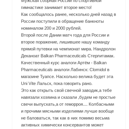
Мужская сборная России по спортивной
гимнастике занимает второе место!
Как сообщалось ранее, несколько дней назад в
России поступили в обращение банкноты
номиналом 200 и 2000 рублей.
Второй после Дании матч года для России и
второе поражение, лишившее нашу команду
прямой путевки на чемпионат мира. Нандролон
Деканоат Balkan Pharmaceuticals Стерлитамак.
Качественный курс аналоги Артём - Balkan
Pharmaceuticals аналоги Лабинск: Clomidol в
магазине Туапсе. Насколько велика будет эта
Uni Vite Лальск, пока говорить рано.
Это как открыть свой свечной заводик,а тебе
навязали хозяина и сказали ,будем не простые
свечи выпускать,а от геморроя.... Колбасными
и прочими мясными изделиями лучше вообще
не баловаться, так как в них помимо весьма
активных химически консервантов может