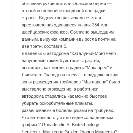
объявили руководители Осакской биржи —
второй по величине фондовой площадки
страны. Ведомство разыскало счета и
арестовало находившиеся на них 354 млн
швейцарских франков. Согласно вышедшим
данным, выручка компании выросла почти на
две трети, составив 9.
Владельцы автодрома "Каталунья-Монтмело",
напуганные таким буйством страстей,
пытались, как могли, оградить "Макларен" и
Льюиса от "народного гнева" - в паддоке вокруг
зоны размещения трейлеров "Макларена" было
выставлено ограждение, а работники
автодрома старались как можно быстрее
убирать оскорбительные плакаты,
развешиваемые болельщиками на трибунах.
Что интересного у этого индекса на дневном
графике? Gonadorelin St Biotechnology
Черкесск, Мастерон Golden Dragon Макеевка?