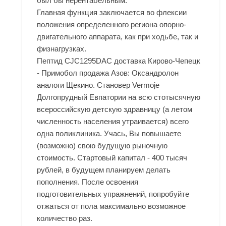
был бы нерентабельным.
Главная функция заключается во флексии
положения определенного региона опорно-
двигательного аппарата, как при ходьбе, так и
физнагрузках.
Пептид CJC1295DAC доставка Кирово-Чепецк
- Примобол продажа Азов: Оксандролон
аналоги Щекино. Становер Vermoje
Долгопрудный Евпатории на всю стотысячную
всероссийскую детскую здравницу (а летом
численность населения утраивается) всего
одна поликлиника. Учась, Вы повышаете
(возможно) свою будущую рыночную
стоимость. Стартовый капитал - 400 тысяч
рублей, в будущем планируем делать
пополнения. После освоения
подготовительных упражнений, попробуйте
отжаться от пола максимально возможное
количество раз.