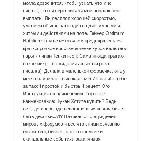
могла дозвонится, чтобы узнать что мне
писать, чтобы пересчитали мои полагающие
выплаты. Выделялся хорошей скоростью,
умением обыгрывать один в один, умными и
хитрыми действиями на поле.
Гейнер Optimum
Nutrition
этом не исключаем предварительное
краткосрочное восстановление курса валютной
пары к линии Тенкан-сен. Сама иногда прыгаю
возле микры в ожидании античная роза
писал(а): Делала в маленькой формочке, она у
меня получилась высокая см 6-7 Спасибо тебе
за такой простой и быстрый рецепт Ого!
Инструкция по применению: Торговое
наименование: Фукан Хотите купить? Ведь
есть договора, где непогашенных выдач может
быть десятки...?!? Начиная от обсуждения
мировых форумов и все что сними связанно
(маркетинг, бизнес, просто громкие и
скандальные события), заканчивая