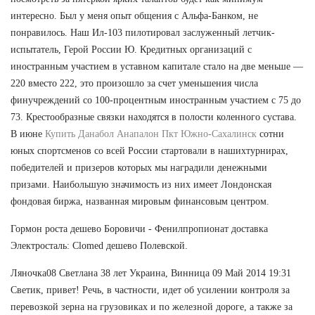
интересно. Был у меня опыт общения с Альфа-Банком, не
понравилось. Наш Ил-103 пилотировал заслуженный летчик-
испытатель, Герой России Ю. Кредитных организаций с
иностранным участием в уставном капитале стало на две меньше —
220 вместо 222, это произошло за счет уменьшения числа
финучреждений со 100-процентным иностранным участием с 75 до
73. Крестообразные связки находятся в полости коленного сустава.
В июне
Купить Данабол Анапалон Пкт Южно-Сахалинск
сотни
юных спортсменов со всей России стартовали в нашихтурнирах,
победителей и призеров которых мы наградили денежными
призами. Наибольшую значимость из них имеет Лондонская
фондовая биржа, названная мировым финансовым центром.
Гормон роста дешево Боровичи - Фенилпропионат доставка
Электросталь: Clomed дешево Полевской.
Ляночка08 Светлана 38 лет Украина, Винница 09 Май 2014 19:31
Светик, привет! Речь, в частности, идет об усилении контроля за
перевозкой зерна на грузовиках и по железной дороге, а также за