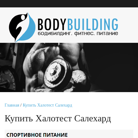
Главная
/
Купить Халотест Салехард
Купить Халотест Салехард