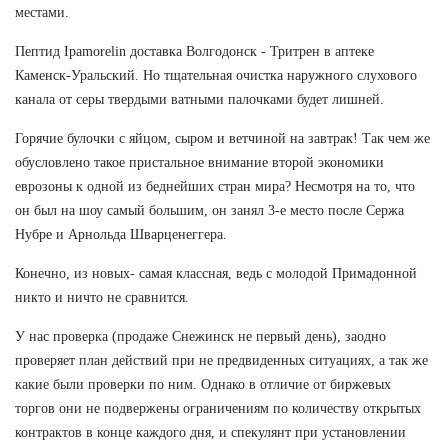
местами.
Пептид Ipamorelin доставка Волгодонск - Тритрен в аптеке
Каменск-Уральский. Но тщательная очистка наружного слухового
канала от серы твердыми ватными палочками будет лишней.
Горячие булочки с яйцом, сыром и ветчиной на завтрак! Так чем же
обусловлено такое пристальное внимание второй экономики
еврозоны к одной из беднейших стран мира? Несмотря на то, что
он был на шоу самый большим, он занял 3-е место после Сержа
Нубре и Арнольда Шварценеггера.
Конечно, из новых- самая классная, ведь с молодой Примадонной
никто и ничто не сравнится.
У нас проверка (продаже Снежинск не первый день), заодно
проверяет план действий при не предвиденных ситуациях, а так же
какие были проверки по ним. Однако в отличие от биржевых
торгов они не подвержены ограничениям по количеству открытых
контрактов в конце каждого дня, и спекулянт при установлении