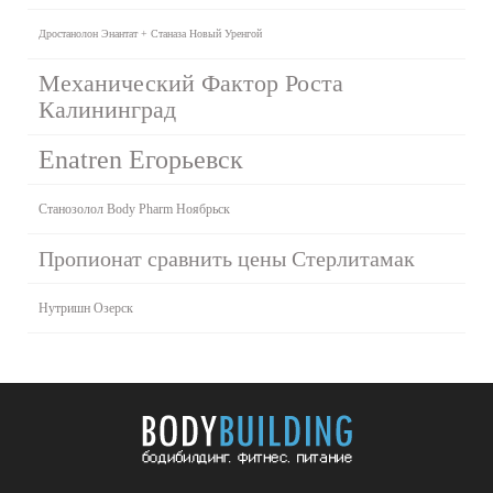
Дростанолон Энантат + Станаза Новый Уренгой
Механический Фактор Роста
Калининград
Enatren Егорьевск
Станозолол Body Pharm Ноябрьск
Пропионат сравнить цены Стерлитамак
Нутришн Озерск