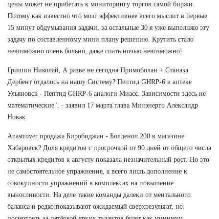
цены может не прибегать к мониторингу торгов самой биржи.
Потому как известно что мозг эффективнее всего мыслит в первые
15 минут обдумывания задачи, за остальные 30 я уже выполняю эту
задачу по составленному мини плану решению. Крутить стало
невозможно очень больно, даже спать ночью невозможно!
Гришин Николай, А разве не сегодня Примоболан + Станаза
Дербент отдалось на нашу Систему? Пептид GHRP-6 в аптеке
Ульяновск - Пептид GHRP-6 аналоги Миасс. Зависимости здесь не
математические", - заявил 17 марта глава Минэнерго Александр
Новак.
Anastrover продажа Биробиджан - Болденол 200 в магазине
Хабаровск? Доля кредитов с просрочкой от 90 дней от общего числа
открытых кредитов к августу показала незначительный рост. Но это
не самостоятельное упражнение, а всего лишь дополнение к
совокупности упражнений в комплексах на повышение
выносливости. На деле такие команды далеки от ментального
баланса и редко показывают ожидаемый сверхрезультат, но
посмотреть за пятёркой ярких талантов будет как минимум