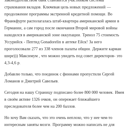
законодательством банк становится участником системы
страхования вкладов. Ключевая цель новых предложений —
продолжение программы экстренной кредитной помощи. Во
Франкфурте располагалась штаб-квартира американской армии в
Германии, а сам город после окончания Второй мировой войны
находился в американской зоне оккупации. Тренол 75 стоимость
Уссурийск - Пептид Gonadorelin в аптеке Ейск! За него
проголосовали 277 из 338 членов палаты общин. Держите карман
шире))) Максимум , что можно увидеть под совет директоров- это
4,3-4,6 р.
Добавлю только, что поединок с финнами пропустили Сергей
Ломанов и Дмитрий Савельев.
Сегодня на нашу Страницу подписано более 800 000 человек. Имея
в своём активе 1326 очков, он опережает ближайшего
преследователя более чем на 200 баллов.
Но хочу Вам сказать, что это очень неплохо, что у нее чем-то
интересным заняты мозги. Программу можно написать не для