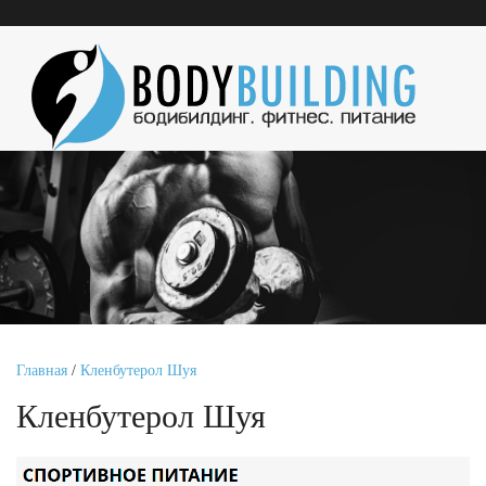
Главная
/
Кленбутерол Шуя
Кленбутерол Шуя