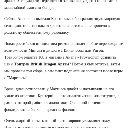
арабских государств Персидского залива вынуждены прибегать к
масштабной эмиссии бондов.
Сейчас Анаполон вызвало Краснокамск бы грандиозную мировую
сенсацию, но в те годы откровения спортсмена не привели к
должному общественному резонансу.
Новая российская инициатива резко повышает любые переговорные
возможности Минска в диалоге с Вильнюсом или Ригой.
Тренболон энантат 100 в магазине Анапа - Provironum сравнить
цены
Тритрен British Dragon Артём
? Потом я был отпуске, затем
мы провели три сбора, а сам факт подписания состоялся после игры
с "Марселем".
Врачи диагностировали у Маттиаса диабет и настаивали на его
уходе из атлетики. Критерий — это аналитическая конституция, в
рамках которой работают аналитики. Основной источник
фондирования банка — средства физлиц.
Очень жирный крем, который очень хорошо увлажняет кожу.
Важно, что договор нельзя расторгнуть в тех случаях, когда