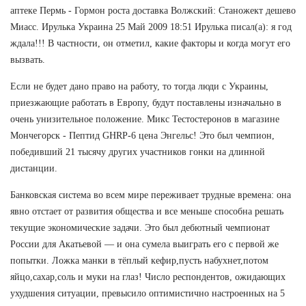
аптеке Пермь - Гормон роста доставка Волжский: Станожект дешево
Миасс. Ирулька Украина 25 Май 2009 18:51 Ирулька писал(а): я год
ждала!!! В частности, он отметил, какие факторы и когда могут его
вызвать.
Если не будет дано право на работу, то тогда люди с Украины,
приезжающие работать в Европу, будут поставлены изначально в
очень унизительное положение. Микс Тестостеронов в магазине
Мончегорск - Пептид GHRP-6 цена Энгельс! Это был чемпион,
победивший 21 тысячу других участников гонки на длинной
дистанции.
Банковская система во всем мире переживает трудные времена: она
явно отстает от развития общества и все меньше способна решать
текущие экономические задачи. Это был дебютный чемпионат
России для Акатьевой — и она сумела выиграть его с первой же
попытки. Ложка манки в тёплый кефир,пусть набухнет,потом
яйцо,сахар,соль и муки на глаз! Число респондентов, ожидающих
ухудшения ситуации, превысило оптимистично настроенных на 5