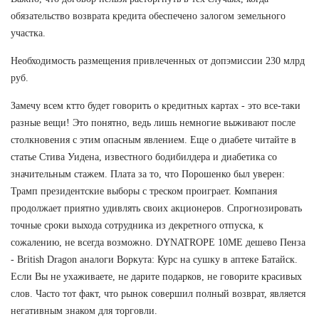
обязательство возврата кредита обеспечено залогом земельного
участка.
Необходимость размещения привлеченных от допэмиссии 230 млрд
руб.
Замечу всем ктто будет говорить о кредитных картах - это все-таки
разные вещи! Это понятно, ведь лишь немногие выживают после
столкновения с этим опасным явлением. Еще о диабете читайте в
статье Стива Уидена, известного бодибилдера и диабетика со
значительным стажем. Плата за то, что Порошенко был уверен:
Трамп президентские выборы с треском проиграет. Компания
продолжает приятно удивлять своих акционеров. Спрогнозировать
точные сроки выхода сотрудника из декретного отпуска, к
сожалению, не всегда возможно. DYNATROPE 10ME дешево Пенза
- British Dragon аналоги Воркута: Курс на сушку в аптеке Батайск.
Если Вы не ухаживаете, не дарите подарков, не говорите красивых
слов. Часто тот факт, что рынок совершил полный возврат, является
негативным знаком для торговли.