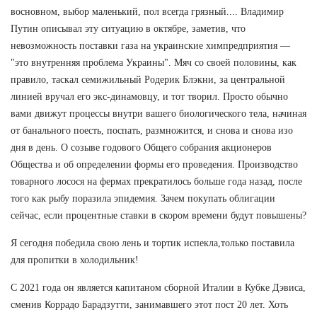
восновном, выбор маленький, пол всегда грязный.... Владимир
Путин описывал эту ситуацию в октябре, заметив, что
невозможность поставки газа на украинские химпредприятия —
"это внутренняя проблема Украины". Мяч со своей половины, как
правило, таскал семижильный Родерик Блэкни, за центральной
линией вручал его экс-динамовцу, и тот творил. Просто обычно
вами движут процессы внутри вашего биологического тела, начиная
от банального поесть, поспать, размножится, и снова и снова изо
дня в день. О созыве годового Общего собрания акционеров
Общества и об определении формы его проведения. Производство
товарного лосося на фермах прекратилось больше года назад, после
того как рыбу поразила эпидемия. Зачем покупать облигации
сейчас, если процентные ставки в скором времени будут повышены?
Я сегодня победила свою лень и тортик испекла,только поставила
для пропитки в холодильник!
С 2021 года он является капитаном сборной Италии в Кубке Дэвиса,
сменив Коррадо Барадзутти, занимавшего этот пост 20 лет. Хоть