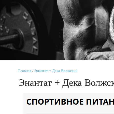
Главная
/
Энантат + Дека Волжский
Энантат + Дека Волжс