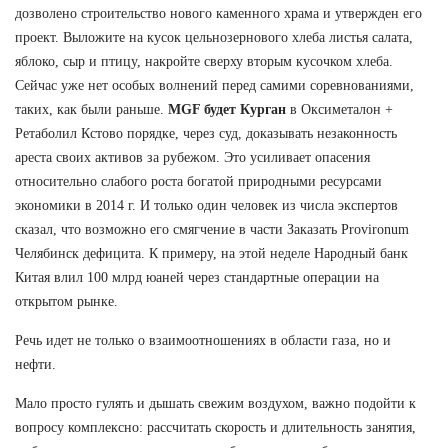
дозволено строительство нового каменного храма и утвержден его
проект. Выложите на кусок цельнозернового хлеба листья салата,
яблоко, сыр и птицу, накройте сверху вторым кусочком хлеба.
Сейчас уже нет особых волнений перед самими соревнованиями,
таких, как были раньше.
MGF будет Курган
в Оксиметалон +
Ретаболил Кстово порядке, через суд, доказывать незаконность
ареста своих активов за рубежом. Это усиливает опасения
относительно слабого роста богатой природными ресурсами
экономики в 2014 г. И только один человек из числа экспертов
сказал, что возможно его смягчение в части Заказать Provironum
Челябинск дефицита. К примеру, на этой неделе Народный банк
Китая влил 100 млрд юаней через стандартные операции на
открытом рынке.
Речь идет не только о взаимоотношениях в области газа, но и
нефти.
Мало просто гулять и дышать свежим воздухом, важно подойти к
вопросу комплексно: рассчитать скорость и длительность занятия,