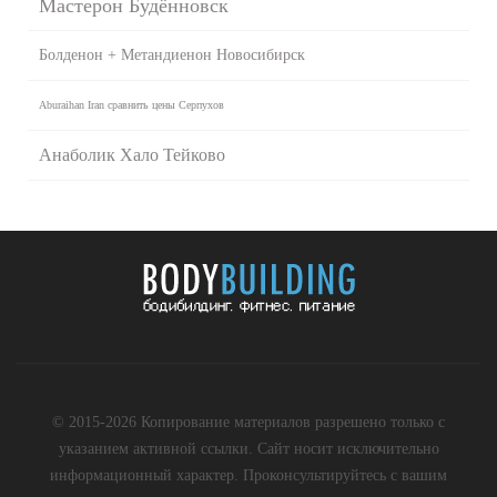
Мастерон Будённовск
Болденон + Метандиенон Новосибирск
Aburaihan Iran сравнить цены Серпухов
Анаболик Хало Тейково
© 2015-2026 Копирование материалов разрешено только с
указанием активной ссылки. Сайт носит исключительно
информационный характер. Проконсультируйтесь с вашим