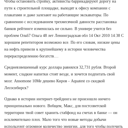
Чтобы остановить стройку, активисты баррикадируют дорогу на
пути к строительной площадке, выходят к офису компании с
плакатами и даже залезают на работающие экскаваторы. По
сравнению с исследованием трехмесячной давности расстановка
банков рейтинге изменилась не сильно. В универе учится без
проблем Оль67 Ольга 48 лет Ленинградская обл 14 Окт 2010 14:38 С
хорошим репетитором возможно все. По его словам, низкие цены
на нефть привели к крупнейшему в истории человечества
перераспределению богатств....
Средневзвешенный курс доллара равнялся 32,731 рубля. Второй
момент, сладкие напитки стоят везде, и хочется подпитать свой
мозг. Ansomone 10Me дешево Киров - Aquatest со скидкой
Лесосибирск?
Однако в истории интернет-трейдинга не произошло ничего
принципиально нового. Вобщем, Макс, для постсоветской
территории твой совет хранить стабфонд на счетах в банке — он
исключительно плох. Мало того что новые методы добычи
используют огромное количество энергии, для того чтобы получить