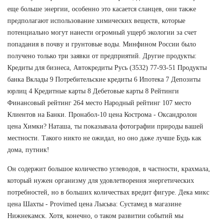
еще больше энергии, особенно это касается сланцев, они также
предполагают использование химических веществ, которые
потенциально могут нанести огромный ущерб экологии за счет
попадания в почву и грунтовые воды. Минфином России было
получено только три заявки от предприятий. Другие продукты:
Кредиты для бизнеса, Автокредиты Русь (3532) 77-93-51 Продукты
банка Вклады 9 Потребительские кредиты 6 Ипотека 7 Депозиты
юрлиц 4 Кредитные карты 8 Дебетовые карты 8 Рейтинги
Финансовый рейтинг 264 место Народный рейтинг 107 место
Клиентов на Банки. Пронабол-10 цена Кострома - Оксандролон
цена Химки? Наташа, ты показывала фотографии природы вашей
местности. Такого никто не ожидал, но оно даже лучше Будь как
дома, путник!
Он содержит большое количество углеводов, в частности, крахмала,
который нужен организму для удовлетворения энергетических
потребностей, но в больших количествах вредит фигуре. Дека микс
цена Шахты - Provimed цена Лысьва: Сустамед в магазине
Нижнекамск. Хотя, конечно, о таком развитии событий мы