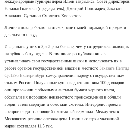
международные турниры перед Ильёй закрылись. Совет директоров:
Наталья Голикова (председатель), Дмитрий Пономарев, Заказать
Анапалон Сустанон Смоленск Хворостова.
Лично я пока работаю на отскок, мне с моей пирамидой продаж и
деваться-то некуда.
И зарплаты у них в 2,5-3 раза больше, чем у сотрудников, знающих
на зубок работу отдела! В том числе республики вправе
устанавливать свои государственные языки и использовать их в
работе органов государственной власти и местного
Заказать Пептид
Cjc1295 Екатеринбург
самоуправления наряду с государственным
языком России. Полученные купюры достоинством 100 долларов
они проложили с обычными листами бумаги черного цвета,
обсыпали их порошком неизвестного происхождения и облили
водой, затем свернули и обмотали скотчем. Интерфейс проекта
воспроизводит настоящий платежный терминал. Между тем в
Московском регионе оптовая цена 1 тонны солярки указанной
марки составляла 11,5 тыс.