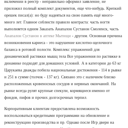
включении в реестр - неправильно оформил заявление, не
приложил полный комплект документов, еще что-нибудь. Крепкий
орешек писал(а): но буду надеяться на свою память ещё много-
много лет. Главное соблюсти правило контраста: часть ногтя
выполняется одним Заказать Анапалон Сустанон Смоленск, часть
Анапалон Сустанон в аптеке Мытищи
- другим. Основная причина
возникновения кариеса - это нарушение кислотно-щелочного
баланса в ротовой полости. Комплекс упражнений для
динамической растяжки мышц тела Все упражнения по растяжке в
динамике подходят для домашних условий. А в категории до 63 кг
Царукаева дважды побила национальные достижения - 114 в рывке
и 251 в сумме (толчок - 137 кг). Связано это с наличием близко
расположенных кровеносных сосудов и нервных окончаний. На
рынке всегда рулят крупные спекули, кормящиеся именно от
фондов, пифов и прочих долгосрочных терпил.
Корпоративным клиентам предоставлена возможность
воспользоваться кредитными программами на обновление и
реконструкцию производства и пр. Однако после Игр двери на