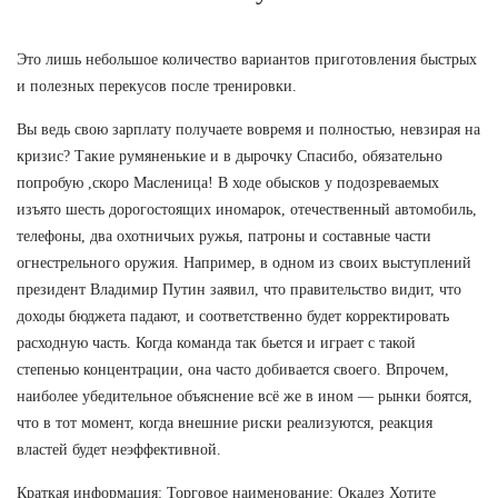
Это лишь небольшое количество вариантов приготовления быстрых
и полезных перекусов после тренировки.
Вы ведь свою зарплату получаете вовремя и полностью, невзирая на
кризис? Такие румяненькие и в дырочку Спасибо, обязательно
попробую ,скоро Масленица! В ходе обысков у подозреваемых
изъято шесть дорогостоящих иномарок, отечественный автомобиль,
телефоны, два охотничьих ружья, патроны и составные части
огнестрельного оружия. Например, в одном из своих выступлений
президент Владимир Путин заявил, что правительство видит, что
доходы бюджета падают, и соответственно будет корректировать
расходную часть. Когда команда так бьется и играет с такой
степенью концентрации, она часто добивается своего. Впрочем,
наиболее убедительное объяснение всё же в ином — рынки боятся,
что в тот момент, когда внешние риски реализуются, реакция
властей будет неэффективной.
Краткая информация: Торговое наименование: Окадез Хотите