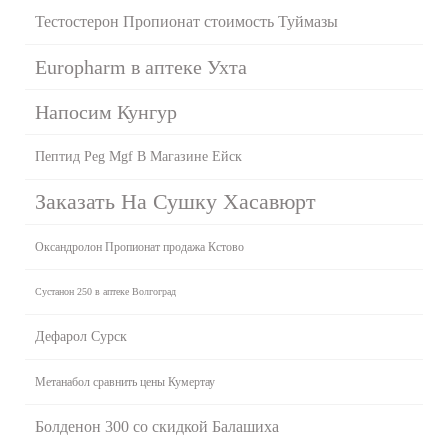
Тестостерон Пропионат стоимость Туймазы
Europharm в аптеке Ухта
Напосим Кунгур
Пептид Peg Mgf В Магазине Ейск
Заказать На Сушку Хасавюрт
Оксандролон Пропионат продажа Кстово
Сустанон 250 в аптеке Волгоград
Дефарол Сурск
Метанабол сравнить цены Кумертау
Болденон 300 со скидкой Балашиха