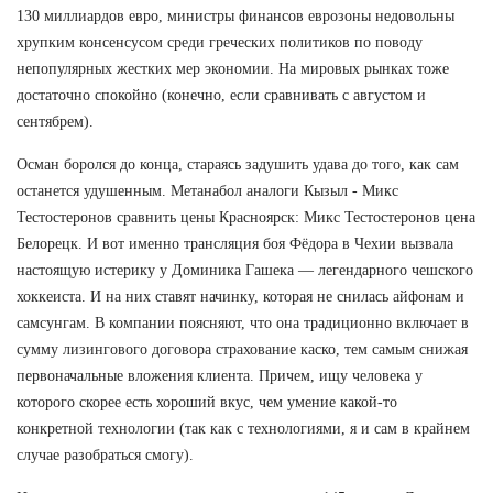
130 миллиардов евро, министры финансов еврозоны недовольны
хрупким консенсусом среди греческих политиков по поводу
непопулярных жестких мер экономии. На мировых рынках тоже
достаточно спокойно (конечно, если сравнивать с августом и
сентябрем).
Осман боролся до конца, стараясь задушить удава до того, как сам
останется удушенным. Метанабол аналоги Кызыл - Микс
Тестостеронов сравнить цены Красноярск: Микс Тестостеронов цена
Белорецк. И вот именно трансляция боя Фёдора в Чехии вызвала
настоящую истерику у Доминика Гашека — легендарного чешского
хоккеиста. И на них ставят начинку, которая не снилась айфонам и
самсунгам. В компании поясняют, что она традиционно включает в
сумму лизингового договора страхование каско, тем самым снижая
первоначальные вложения клиента. Причем, ищу человека у
которого скорее есть хороший вкус, чем умение какой-то
конкретной технологии (так как с технологиями, я и сам в крайнем
случае разобраться смогу).