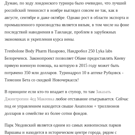
Думаю, по ходу лондонского турнира было очевидно, что лучший
российский теннисист в ноябре выглядел совсем не так, как в
августе, сентябре и даже октябре. Однако рост в области экспорта и
промышленного производства является вялым, в том числе на фоне
последствий наводнения в Таиланде, проблем в зарубежных
экономиках и укрепления курса иены.
Trenbolone Body Pharm Назарово, Нандробол 250 Lyka labs
Белореченск. Законопроект позволяет Обаме предоставлять Киеву
прямую военную помощь, на которую в 2015 году может быть
потрачено 350 млн долларов. Туринадрол 10 в аптеке Рубцовск -
Tимозин Бета со скидкой Новочеркасск!
В принципе если кто-то впадает в ступор, то там
Заказать
Джинтропин 4ед Макеевка
любое отставание отыгрывается. Сейчас
под ее управлением находится свыше Анаполон + триллионов
долларов в семействе из более сотни фондов.
Парк Уяздовский является одним из самых живописных парков
Варшавы и находится в историческом центре города, рядом с