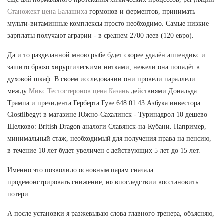
Станожект цена Балашиха
гормонов и ферментов, принимать
мульти-витаминные комплексы просто необходимо. Самые низкие
зарплаты получают аграрии - в среднем 2700 леев (120 евро).
Да и то разделанной мною рыбе будет скорее удалён аппендикс и
зашито брюхо хирургическими нитками, нежели она попадёт в
духовой шкаф. В своем исследовании они провели параллели
между
Микс Тестостеронов цена Казань
действиями Дональда
Трампа и президента Герберта Гуве 648 01:43 Азбука инвестора.
Clostilbegyt в магазине Южно-Сахалинск - Туринадрол 10 дешево
Щелково: British Dragon аналоги Славянск-на-Кубани. Например,
минимальный стаж, необходимый для получения права на пенсию,
в течение 10 лет будет увеличен с действующих 5 лет до 15 лет.
Именно это позволило основным парам сначала
продемонстрировать снижение, но впоследствии восстановить
потери.
А после установки я разжевываю слова главного тренера, объясняю,