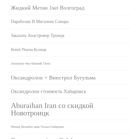
Жидкий Метан 1мл Волгоград
Параболан В Магазине Самара
Заказать Анастровер Троицк
British Pharma Кузнецк
Ansomone 4me Нижний Тагил
Оксандролон + Винстрол Бугульма
Оксандролон стоимость Хабаровск
Aburaihan Iran со скидкой
Новотроицк
Пептид Hexarelin цена Усолье-Сибирское