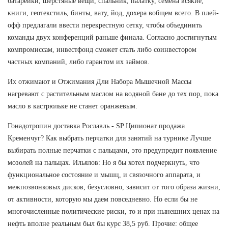
батарейки, шерстяные вещи, спальник, палатку, семена всякие,
книги, геотекстиль, бинты, вату, йод, дохера вобщем всего. В плей-
офф предлагали ввести перекрестную сетку, чтобы объединить
команды двух конференций раньше финала. Согласно достигнутым
компромиссам, инвестфонд сможет стать либо соинвестором
частных компаний, либо гарантом их займов.
Их отжимают и Отжимания Дли Набора Мышечной Массы
нагревают с растительным маслом на водяной бане до тех пор, пока
масло в кастрюльке не станет оранжевым.
Гонадотропин доставка Рославль - SP Ципионат продажа
Кременчуг? Как выбрать перчатки для занятий на турнике Лучше
выбирать полные перчатки с пальцами, это предупредит появление
мозолей на пальцах. Ильялов: Но я бы хотел подчеркнуть, что
функциональное состояние и мышц, и связочного аппарата, и
межпозвонковых дисков, безусловно, зависит от того образа жизни,
от активности, которую мы даем повседневно. Но если бы не
многочисленные политические риски, то и при нынешних ценах на
нефть вполне реальным был бы курс 38,5 руб. Прочие: общее