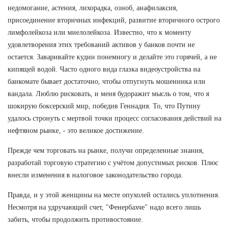
недомогание, астения, лихорадка, озноб, анафилаксия,
присоединение вторичных инфекций, развитие вторичного острого
лимфолейкоза или миелолейкоза. Известно, что к моменту
удовлетворения этих требований активов у банков почти не
остается. Заваривайте кудин понемногу и делайте это горячей, а не
кипящей водой. Часто одного вида глазка видеоустройства на
банкомате бывает достаточно, чтобы отпугнуть мошенника или
вандала. Люблю рисковать, и меня будоражит мысль о том, что я
шокирую боксерский мир, победив Геннадия. То, что Путину
удалось стронуть с мертвой точки процесс согласования действий на
нефтяном рынке, - это великое достижение.
Прежде чем торговать на рынке, получи определенные знания,
разработай торговую стратегию с учётом допустимых рисков. Плюс
внесли изменения в налоговое законодательство города.
Правда, и у этой женщины на месте опухолей остались уплотнения.
Несмотря на удручающий счет, "Фенербахче" надо всего лишь
забить, чтобы продолжить противостояние.