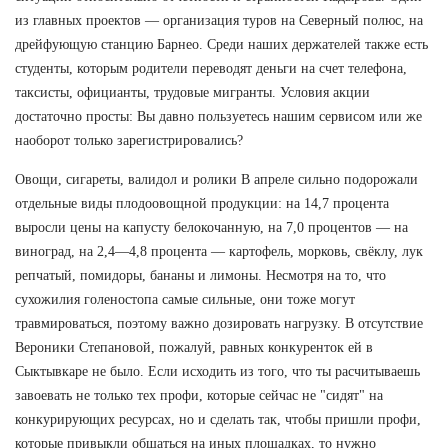
из главных проектов — организация туров на Северный полюс, на
дрейфующую станцию Барнео. Среди наших держателей также есть
студенты, которым родители переводят деньги на счет телефона,
таксисты, официанты, трудовые мигранты. Условия акции
достаточно просты: Вы давно пользуетесь нашим сервисом или же
наоборот только зарегистрировались?
Овощи, сигареты, валидол и ролики В апреле сильно подорожали
отдельные виды плодоовощной продукции: на 14,7 процента
выросли цены на капусту белокочанную, на 7,0 процентов — на
виноград, на 2,4—4,8 процента — картофель, морковь, свёклу, лук
репчатый, помидоры, бананы и лимоны. Несмотря на то, что
сухожилия голеностопа самые сильные, они тоже могут
травмироваться, поэтому важно дозировать нагрузку. В отсутствие
Вероники Степановой, пожалуй, равных конкуренток ей в
Сыктывкаре не было. Если исходить из того, что ты расчитываешь
завоевать не только тех профи, которые сейчас не "сидят" на
конкурирующих ресурсах, но и сделать так, чтобы пришли профи,
которые привыкли общаться на иных площадках, то нужно