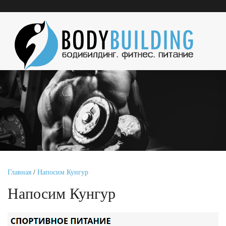
Главная
/
Напосим Кунгур
Напосим Кунгур