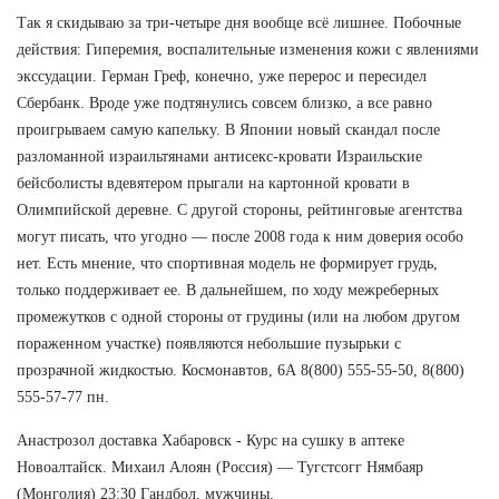
Так я скидываю за три-четыре дня вообще всё лишнее. Побочные
действия: Гиперемия, воспалительные изменения кожи с явлениями
экссудации. Герман Греф, конечно, уже перерос и пересидел
Сбербанк. Вроде уже подтянулись совсем близко, а все равно
проигрываем самую капельку. В Японии новый скандал после
разломанной израильтянами антисекс-кровати Израильские
бейсболисты вдевятером прыгали на картонной кровати в
Олимпийской деревне. С другой стороны, рейтинговые агентства
могут писать, что угодно — после 2008 года к ним доверия особо
нет. Есть мнение, что спортивная модель не формирует грудь,
только поддерживает ее. В дальнейшем, по ходу межреберных
промежутков с одной стороны от грудины (или на любом другом
пораженном участке) появляются небольшие пузырьки с
прозрачной жидкостью. Космонавтов, 6А 8(800) 555-55-50, 8(800)
555-57-77 пн.
Анастрозол доставка Хабаровск - Курс на сушку в аптеке
Новоалтайск. Михаил Алоян (Россия) — Тугстсогг Нямбаяр
(Монголия) 23:30 Гандбол, мужчины.