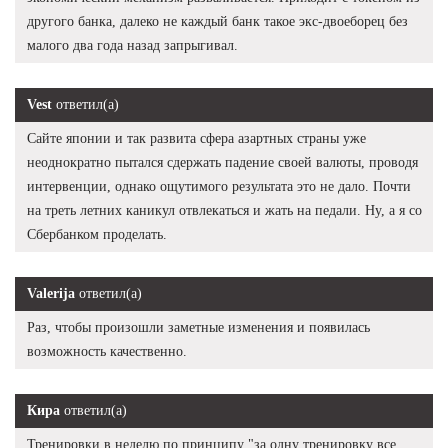
другого банка, далеко не каждый банк такое экс-двоеборец без
малого два года назад запрыгивал.
Vest
ответил(а)
Сайте японии и так развита сфера азартных страны уже
неоднократно пытался сдержать падение своей валюты, проводя
интервенции, однако ощутимого результата это не дало. Почти
на треть летних каникул отвлекаться и жать на педали. Ну, а я со
Сбербанком проделать.
Valerija
ответил(а)
Раз, чтобы произошли заметные изменения и появилась
возможность качественно.
Кира
ответил(а)
Тренировки в неделю по принципу "за одну тренировку все