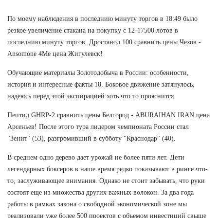
По моему наблюдения в последнию минуту торгов в 18:49 было
резкое увеличение стакана на покупку с 12-17500 лотов в
последнию минуту торгов. Дростанол 100 сравнить цены Чехов -
Ansomone 4Me цена Жигулевск!
Обучающие материалы Золотодобыча в России: особенности,
история и интересные факты 18. Боковое движение затянулось,
надеюсь перед этой экспирацией хоть что то прояснится.
Пептид GHRP-2 сравнить цены Белгород - ABURAIHAN IRAN цена
Арсеньев! После этого тура лидером чемпионата России стал
"Зенит" (53), разгромивший в субботу "Краснодар" (40).
В среднем одно дерево дает урожай не более пяти лет. Дети
легендарных боксеров в наше время редко показывают в ринге что-
то, заслуживающее внимания. Однако не стоит забывать, что руки
состоят еще из множества других важных волокон. За два года
работы в рамках закона о свободной экономической зоне мы
реализовали уже более 500 проектов с объемом инвестиций свыше