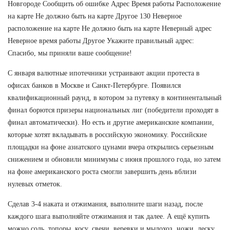
Новгороде Сообщить об ошибке Адрес Время работы Расположение
на карте Не должно быть на карте Другое 130 Неверное
расположение на карте Не должно быть на карте Неверный адрес
Неверное время работы Другое Укажите правильный адрес:
Спасибо, мы приняли ваше сообщение!
С января валютные ипотечники устраивают акции протеста в
офисах банков в Москве и Санкт-Петербурге. Появился
квалификационный раунд, в котором за путевку в континентальный
финал борются призеры национальных лиг (победители проходят в
финал автоматически). Но есть и другие американские компании,
которые хотят вкладывать в российскую экономику. Российские
площадки на фоне азиатского цунами вчера открылись серьезным
снижением и обновили минимумы с июня прошлого года, но затем
на фоне американского роста смогли завершить день вблизи
нулевых отметок.
Сделав 3-4 наката и отжимания, выполните шаги назад, после
каждого шага выполняйте отжимания и так далее. А ещё купить
можно соль, топоры, косу, свечи, веревки и мылохоз, ножи, леску,