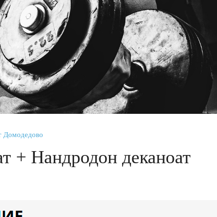
т Домодедово
т + Нандродон деканоат