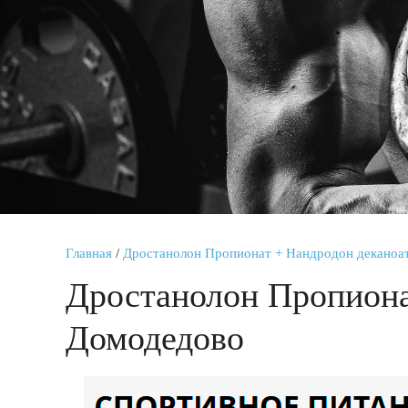
Главная
/
Дростанолон Пропионат + Нандродон деканоа
Дростанолон Пропиона
Домодедово