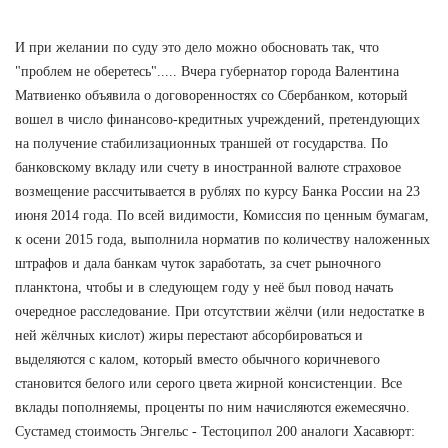
И при желании по суду это дело можно обосновать так, что
"проблем не оберетесь"..... Вчера губернатор города Валентина
Матвиенко объявила о договоренностях со Сбербанком, который
вошел в число финансово-кредитных учреждений, претендующих
на получение стабилизационных траншей от государства. По
банковскому вкладу или счету в иностранной валюте страховое
возмещение рассчитывается в рублях по курсу Банка России на 23
июня 2014 года. По всей видимости, Комиссия по ценным бумагам,
к осени 2015 года, выполнила норматив по количеству наложенных
штрафов и дала банкам чуток заработать, за счет рыночного
планктона, чтобы и в следующем году у неё был повод начать
очередное расследование. При отсутствии жёлчи (или недостатке в
ней жёлчных кислот) жиры перестают абсорбироваться и
выделяются с калом, который вместо обычного коричневого
становится белого или серого цвета жирной консистенции. Все
вклады пополняемы, проценты по ним начисляются ежемесячно.
Сустамед стоимость Энгельс - Тестоципол 200 аналоги Хасавюрт: