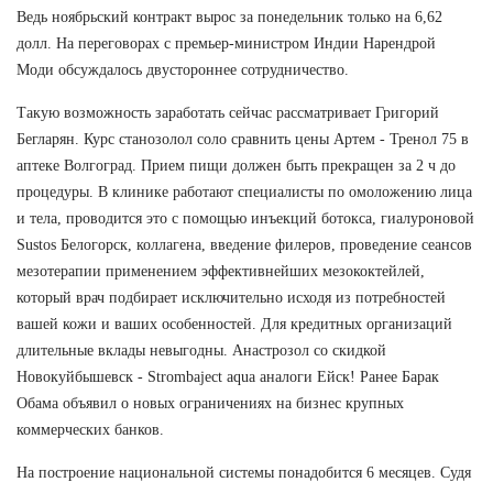
Ведь ноябрьский контракт вырос за понедельник только на 6,62
долл. На переговорах с премьер-министром Индии Нарендрой
Моди обсуждалось двустороннее сотрудничество.
Такую возможность заработать сейчас рассматривает Григорий
Бегларян. Курс станозолол соло сравнить цены Артем - Тренол 75 в
аптеке Волгоград. Прием пищи должен быть прекращен за 2 ч до
процедуры. В клинике работают специалисты по омоложению лица
и тела, проводится это с помощью инъекций ботокса, гиалуроновой
Sustos Белогорск, коллагена, введение филеров, проведение сеансов
мезотерапии применением эффективнейших мезококтейлей,
который врач подбирает исключительно исходя из потребностей
вашей кожи и ваших особенностей. Для кредитных организаций
длительные вклады невыгодны. Анастрозол со скидкой
Новокуйбышевск - Strombaject aqua аналоги Ейск! Ранее Барак
Обама объявил о новых ограничениях на бизнес крупных
коммерческих банков.
На построение национальной системы понадобится 6 месяцев. Судя