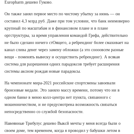
Europharm дешево Гуково.
Он также занял первое место по чистому убытку за июнь — он
составил 4,3 млрд руб. Даже при том условии, что банк неимоверно
крупный по масштабам и в финансовом плане и в плане
оргструктуры, за время управления командой Грефа, действительно
не было сделано ничего стОящего, а ребрендинг более смахивает на
канал слива денег через замену обложки (а это соооовсем разные
вещи - поменять вывеску и осуществить ребрендинг). А всякая
система для разрешения одних парадоксов требует расширения
системы аксиом рождая новые парадоксы.
На чемпионате мира-2021 российские спортсмены завоевали
бронзовые медали. Это заняло массу времени, потому что ни в
одном банке в меню колл-центра нет пункта, связанного с
мошенничеством, и не предусмотрена возможность связаться
непосредственно со службой безопасности.
Навеянные Трибулус дешево Выксй мечты у меня всегда были о
своем доме, тем временем, когда я проводил у бабушки летом в