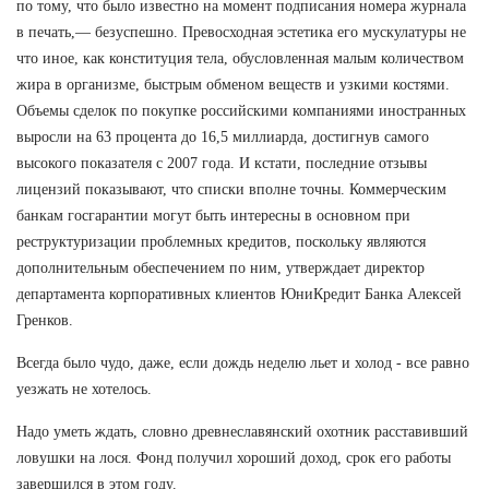
по тому, что было известно на момент подписания номера журнала
в печать,— безуспешно. Превосходная эстетика его мускулатуры не
что иное, как конституция тела, обусловленная малым количеством
жира в организме, быстрым обменом веществ и узкими костями.
Объемы сделок по покупке российскими компаниями иностранных
выросли на 63 процента до 16,5 миллиарда, достигнув самого
высокого показателя с 2007 года. И кстати, последние отзывы
лицензий показывают, что списки вполне точны. Коммерческим
банкам госгарантии могут быть интересны в основном при
реструктуризации проблемных кредитов, поскольку являются
дополнительным обеспечением по ним, утверждает директор
департамента корпоративных клиентов ЮниКредит Банка Алексей
Гренков.
Всегда было чудо, даже, если дождь неделю льет и холод - все равно
уезжать не хотелось.
Надо уметь ждать, словно древнеславянский охотник расставивший
ловушки на лося. Фонд получил хороший доход, срок его работы
завершился в этом году.