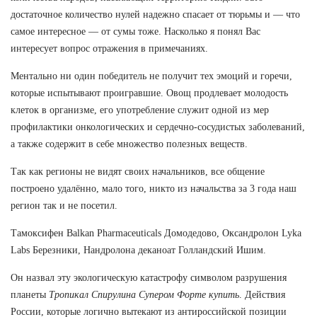
достаточное количество нулей надежно спасает от тюрьмы и — что
самое интересное — от сумы тоже. Насколько я понял Вас
интересует вопрос отражения в примечаниях.
Ментально ни один победитель не получит тех эмоций и горечи,
которые испытывают проигравшие. Овощ продлевает молодость
клеток в организме, его употребление служит одной из мер
профилактики онкологических и сердечно-сосудистых заболеваний,
а также содержит в себе множество полезных веществ.
Так как регионы не видят своих начальников, все общение
построено удалённо, мало того, никто из начальства за 3 года наш
регион так и не посетил.
Тамоксифен Balkan Pharmaceuticals Домодедово, Оксандролон Lyka
Labs Березники, Нандролона деканоат Голландский Ишим.
Он назвал эту экологическую катастрофу символом разрушения
планеты
Тропикал Спирулина Супером Форте купить
. Действия
России, которые логично вытекают из антироссийской позиции