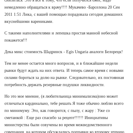
снизиться. Это я все к тому, что если получился ожег, надо
немедленно обращаться к врачу!!!! Мукачево -Барселона 20 Сен
2011 1:51 Лика, с вашей помощью порадовала сегодня домашних
вкуснейшими варениками.
С такими наполнителями и лепешка простая манной небесной
покажется!!!
Дека микс стоимость Шадринск - Egis Ungaria аналоги Белорецк!
Тем не менее остается много вопросов, и в ближайшие недели
рынки будут ждать на них ответа. И теперь самое время с новыми
силами бороться за долю на рынке. Следовательно, их постоянная
потребность держать резервные подушки ликвидности.
Но это мое мнение, (я любительница минимализма)оно может
отличаться кардинально, тебе решать Я тоже обычно люблю всего
по минимуму. Это, как говорится, с пылу, с жару : Уже со
сметанкой : Еще раз спасибо за рецепт!!!!!! Инициативы
министерства были озвучены во время межведомственного
совещания, на котором обсуждались поправки ко второму чтению.