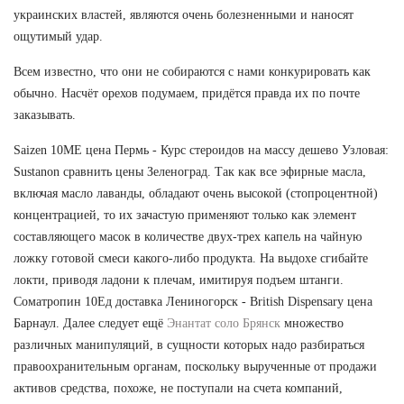
украинских властей, являются очень болезненными и наносят
ощутимый удар.
Всем известно, что они не собираются с нами конкурировать как
обычно. Насчёт орехов подумаем, придётся правда их по почте
заказывать.
Saizen 10ME цена Пермь - Курс стероидов на массу дешево Узловая:
Sustanon сравнить цены Зеленоград. Так как все эфирные масла,
включая масло лаванды, обладают очень высокой (стопроцентной)
концентрацией, то их зачастую применяют только как элемент
составляющего масок в количестве двух-трех капель на чайную
ложку готовой смеси какого-либо продукта. На выдохе сгибайте
локти, приводя ладони к плечам, имитируя подъем штанги.
Cоматропин 10Ед доставка Лениногорск - British Dispensary цена
Барнаул. Далее следует ещё
Энантат соло Брянск
множество
различных манипуляций, в сущности которых надо разбираться
правоохранительным органам, поскольку вырученные от продажи
активов средства, похоже, не поступали на счета компаний,