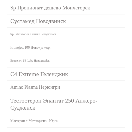
Sp Пропионат дешево Мончегорск
Сустамед Новодвинск
Sp Labolatories в аптеке Белореченск
Primoject 100 Новокузнецк
Болденон SP Labs Новоалтайск
C4 Extreme Геленджик
Amino Plasma Нерюнгри
Тестостерон Энантат 250 Анжеро-
Судженск
Мастерон + Метандиенон Юрга