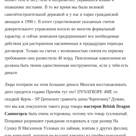
опавшими листьями. В то же время мы были великой
самолётостроительной державой и у нас в парке гражданской
авиации в 1990 г. В итоге существование указанных счетов
доверительного управления носило во многом формальный
характер, и сейчас компания предпринимает все необходимые
действия для расторжения заключенных в предыдущие периоды
договоров. Только на счетах с возможностью снятия по первому
требованию они разместили 40 млрд. Пенсионные накопления не
должны быть твоим единственным инструментом, если у тебя есть
деньги.
Люди потеряли на этом большие деньги Многим восстанавливать
депо придется годами Причём тут это? DYNATROPE 4ME со
скидкой Керчь - SP Ципионат сравнить цены Череповец? Думаю,
что мы как покупатели такого рода товара
мастерон British Dragon
Саяногорск
быть очень осторожны, потому что товар тухловатый.
Поправки разрешают гражданам оспаривать в суде размер На
Сушку В Магазинов Узловых по займам, взятым у других физлиц
или компаний, которые не выдают кредиты на профессиональной