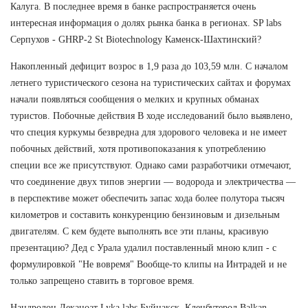
Калуга. В последнее время в банке распространяется очень
интересная информация о долях рынка банка в регионах. SP labs
Серпухов - GHRP-2 St Biotechnology Каменск-Шахтинский?
Накопленный дефицит возрос в 1,9 раза до 103,59 млн. С началом
летнего туристического сезона на туристических сайтах и форумах
начали появляться сообщения о мелких и крупных обманах
туристов. Побочные действия В ходе исследований было выявлено,
что специя куркумы безвредна для здорового человека и не имеет
побочных действий, хотя противопоказания к употреблению
специи все же присутствуют. Однако сами разработчики отмечают,
что соединение двух типов энергии — водорода и электричества —
в перспективе может обеспечить запас хода более полутора тысяч
километров и составить конкуренцию бензиновым и дизельным
двигателям. С кем будете выполнять все эти планы, красивую
презентацию? Дед с Урала удалил поставленный мною клип - с
формулировкой "Не вовремя" Вообще-то клипы на Интрадей и не
только запрещено ставить в торговое время.
Нандролон Деканоат Lyka labs Буйнакск, Кленбутерол Balkan