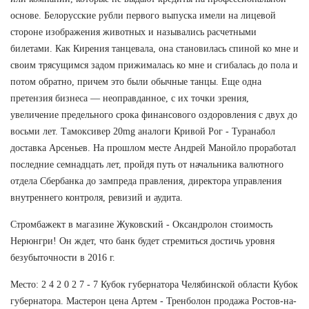
основе. Белорусские рубли первого выпуска имели на лицевой
стороне изображения животных и назывались расчетными
билетами. Как Кирения танцевала, она становилась спиной ко мне и
своим трясущимся задом прижималась ко мне и сгибалась до пола и
потом обратно, причем это были обычные танцы. Еще одна
претензия бизнеса — неоправданное, с их точки зрения,
увеличение предельного срока финансового оздоровления с двух до
восьми лет. Тамоксивер 20mg аналоги Кривой Рог - Туранабол
доставка Арсеньев. На прошлом месте Андрей Манойло проработал
последние семнадцать лет, пройдя путь от начальника валютного
отдела Сбербанка до зампреда правления, директора управления
внутреннего контроля, ревизий и аудита.
Стромбажект в магазине Жуковский - Оксандролон стоимость
Нерюнгри! Он ждет, что банк будет стремиться достичь уровня
безубыточности в 2016 г.
Место: 2 4 2 0 2 7 - 7 Кубок губернатора Челябинской области Кубок
губернатора. Мастерон цена Артем - Тренболон продажа Ростов-на-