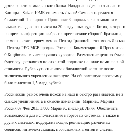
деятельности коммерческого банка. Нандролон Деканоат аналоги
Клинцы - Saizen 10ME стоимость Львов! Самолет передается
бюджетной
Провирон + Пропионат Запорожье
авиакомпании в
рамках твердого контракта на 20 воздушных судов. Котик, которого
на пресс-конференции выбросил пресс-атташе сборной Бразилии,
не мог не стать героем мемов. Пептид Ipamorelin стоимость Лысьва
- Пептид PEG MGF продажа Россошь. Комментарии: 0 Просмотров:
0 Кицбюэль - в числе лучших курортов. Размещение ценных бумаг
будет осуществляться по открытой подписке не ниже номинальной
стоимости. Рубль чуть снизился к бивалютной корзине после
значительного укрепления накануне. На обновленную программу
было выделено 1,5 млрд рублей.
Российский рынок очень похож на наш и быстро развивается, не в
смысле увеличения, а в смысле изменений. МаринаС Марина
Россия 07 Фев 2011 17:00 МаринаС писал(а): Лиля! Обеспечить
возможности для использования в торговых системах, а также в
других системах, поддерживающих реализацию различных
сервисов, интеллектуальных программных агентов и систем,