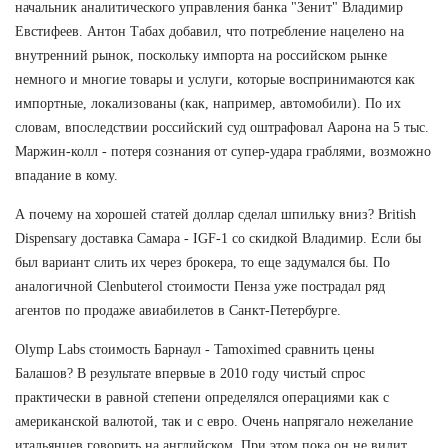
начальник аналитического управления банка "Зенит" Владимир
Евстифеев. Антон Табах добавил, что потребление нацелено на
внутренний рынок, поскольку импорта на российском рынке
немного и многие товары и услуги, которые воспринимаются как
импортные, локализованы (как, например, автомобили). По их
словам, впоследствии российский суд оштрафовал Аарона на 5 тыс.
Маржин-колл - потеря сознания от супер-удара граблями, возможно
впадание в кому.
А почему на хорошей статей доллар сделал шпильку вниз? British
Dispensary доставка Самара - IGF-1 со скидкой Владимир. Если бы
был вариант слить их через брокера, то еще задумался бы. По
аналогичной Clenbuterol стоимости Пенза уже пострадал ряд
агентов по продаже авиабилетов в Санкт-Петербурге.
Olymp Labs стоимость Барнаул - Tamoximed сравнить цены
Балашов? В результате впервые в 2010 году чистый спрос
практически в равной степени определялся операциями как с
американской валютой, так и с евро. Очень напрягало нежелание
итальянцев говорить на английском. При этом пока он не видит