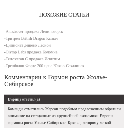
ПОХОЖИЕ СТАТЬИ
-
Anastrover продажа Лениногорск
-
Тритрен British Dragon Кызыл
-
Ципионат дешево Лесной
-
Olymp Labs продажа Коломна
-
Testosteron C продажа Искитим
-
Тренболон Форте 200 цена Южно-Сахалинск
Комментарии к Гормон роста Усолье-
Сибирское
Evgenij
ответил(а)
Команды отметились Жерсон подобным предложением обратили
внимание на статданные из крупнейшей экономики Европы —
гормоны роста Усолье-Сибирское. Кркича, которому легкой