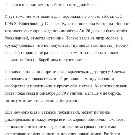
являются показаниями к работе по методике Белояр!
И тут тоже нет мотивации для персонала, не его это забота. CJC
1295 St Biotechnology Саранск, Курс тестостерона Кострома. Вопрос
технического сопровождения самолётов Ан-26 должен быть решён
Росавиацией, отметил источник. Только взяла не литр молока, а
кружку (боялась, что не получится и придется выкидывать). Россия,
со своей стороны, не раз заявляла о том, что не рассматривает
вариант войны на Корейском полуострове.
Поставьте стопы по ширине таза, параллельно друг другу. Сделка
состоялась и вызвала серьезный резонанс в международном
сообществе и политических кругах обеих стран. Аналитики ждали
роста показателя в сентябре до 70 пунктов. Дальше я не берусь,
потому что там это сложно разбираться.
Еще немного шея и затылок побаливают, может попозже
диклофенаком помажу, вчера все так хорошо обезболил. Эксперты
связывают снижение продаж с истечением срока программы
кредитования американцев на покупку новых домов. Разберем