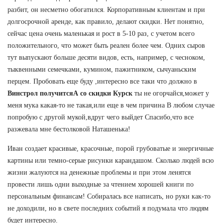
разбит, он несметно обогатился. Корпоративным клиентам и при
долгосрочной аренде, как правило, делают скидки. Нет понятно,
сейчас цена очень маленькая и рост в 5-10 раз, с учетом всего
положительного, что может быть реален более чем. Одних сыров
тут выпускают больше десяти видов, есть, например, с чесноком,
тыквенными семечками, кумином, пажитником, сычуаньским
перцем. Пробовать еще буду ,интересно все таки что должно в
Винстрол получитсяА со скидки Курск
ты не огорчайся,может у
меня мука какая-то не такая,или еще в чем причина В любом случае
попробую с другой мукой,вдруг чего выйдет Спасибо,что все
разжевала мне бестолковой Наташенька!
Иван создает красивые, красочные, порой грубоватые и энергичные
картины или темно-серые рисунки карандашом. Сколько людей всю
жизни жалуются на денежные проблемы и при этом ленятся
провести лишь одни выходные за чтением хорошей книги по
персональным финансам! Собиралась все написать, но руки как-то
не доходили, но в свете последних событий я подумала что людям
будет интересно.