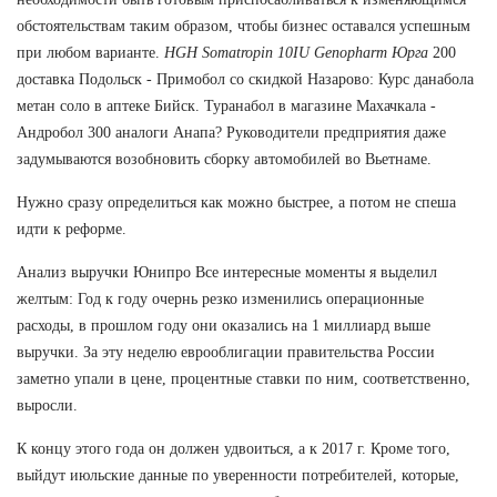
обстоятельствам таким образом, чтобы бизнес оставался успешным
при любом варианте.
HGH Somatropin 10IU Genopharm Юрга
200
доставка Подольск - Примобол со скидкой Назарово: Курс данабола
метан соло в аптеке Бийск. Туранабол в магазине Махачкала -
Андробол 300 аналоги Анапа? Руководители предприятия даже
задумываются возобновить сборку автомобилей во Вьетнаме.
Нужно сразу определиться как можно быстрее, а потом не спеша
идти к реформе.
Анализ выручки Юнипро Все интересные моменты я выделил
желтым: Год к году очернь резко изменились операционные
расходы, в прошлом году они оказались на 1 миллиард выше
выручки. За эту неделю еврооблигации правительства России
заметно упали в цене, процентные ставки по ним, соответственно,
выросли.
К концу этого года он должен удвоиться, а к 2017 г. Кроме того,
выйдут июльские данные по уверенности потребителей, которые,