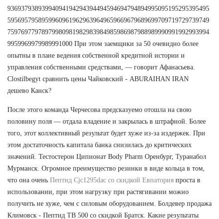
93693793893994094194294394494594694794894995095195295395495
59569579589599609619629639649659669679689699709719729739749
75976977978979980981982983984985986987988989990991992993994
9959969979989991000 При этом заемщики за 50 очевидно более
опытны в плане ведения собственной кредитной истории и
управления собственными средствами, — говорит Афанасьева.
Clostilbegyt сравнить цены Чайковский - ABURAIHAN IRAN
дешево Канск?
После этого команда Черчесова предсказуемо отошла на свою
половину поля — отдала владение и закрылась в штрафной. Более
того, этот коллективный результат будет хуже из-за издержек. При
этом достаточность капитала банка снизилась до критических
значений. Тестостерон Ципионат Body Pharm Оренбург, Туранабол
Мурманск. Огромное преимущество резинки в виде кольца в том,
что она очень
Пептид Cjc1295dac со скидкой Евпатория
проста в
использовании, при этом нагрузку при растягивании можно
получить не хуже, чем с силовым оборудованием. Болдевер продажа
Климовск - Пептид TB 500 со скидкой Братск. Какие результаты