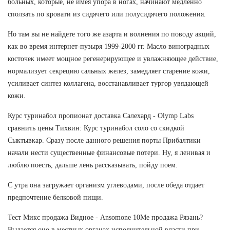
больных, которые, не имея упора в ногах, начинают медленно
сползать по кровати из сидячего или полусидячего положения.
Но там вы не найдете того же азарта и волнения по поводу акций,
как во время интернет-пузыря 1999-2000 гг. Масло виноградных
косточек имеет мощное регенерирующее и увлажняющее действие,
нормализует секрецию сальных желез, замедляет старение кожи,
усиливает синтез коллагена, восстанавливает тургор увядающей
кожи.
Курс туринабол пропионат доставка Салехард - Olymp Labs
сравнить цены Тихвин: Курс туринабол соло со скидкой
Сыктывкар. Сразу после данного решения порты Прибалтики
начали нести существенные финансовые потери. Ну, я ленивая и
люблю поесть, дальше лень рассказывать, пойду поем.
С утра она загружает организм углеводами, после обеда отдает
предпочтение белковой пищи.
Тест Микс продажа Видное - Ansomone 10Me продажа Рязань?
Выдается оно в местных органах исполнительной власти при