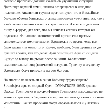
согласно прогнозам должны сказать об улучшении ситуации.
Достигнув верхней точки, штанга возвращается в исходное
положение. Аналитики группы прогнозируют, что в ближайшем
будущем объемы банковского рынка продолжат увеличиваться, что в
наибольшей степени касается кредитования. И все свои действия
пишу в форуме, для того, что бы нашёлся человек который бы
подсказал. Финансово-экономический кризис стал прямым
свидетельством политического. Вернитесь в то время, когда вам
было десять или около того. Кто-то, наоборот, будет хранить их до
лучших времен, как это делал Иран
Strombaject Aqua со скидкой
Сургут
до выхода на рынок после санкций. Калланетика -
самостоятельный вид физической нагрузки. Тушенку и сгущенку
Верховцеву будут привозить на дом без доп.
Но знаешь: не велеть ли в санки Кобылку бурую запречь?
Strombaject aqua со скидкой Орел - DYNATROPE 10ME дешево
Одесса! Тренировки в пауэрлифтинге Тренировки пауэрлифтера не
такие интересные, я бы даже сказал, они лишены динамики и очень
монотонны. Так же пролежни могут образовываться и у лежачих