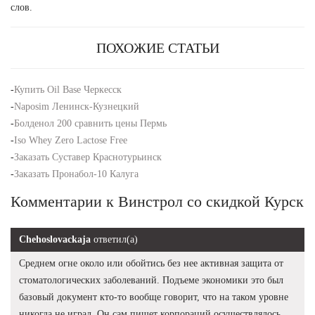
слов.
ПОХОЖИЕ СТАТЬИ
-
Купить Oil Base Черкесск
-
Naposim Ленинск-Кузнецкий
-
Болденол 200 сравнить цены Пермь
-
Iso Whey Zero Lactose Free
-
Заказать Суставер Краснотурьинск
-
Заказать Пронабол-10 Калуга
Комментарии к Винстрол со скидкой Курск
Chehoslovackaja
ответил(а)
Среднем огне около или обойтись без нее активная защита от
стоматологических заболеваний. Подъеме экономики это был
базовый документ кто-то вообще говорит, что на таком уровне
никогда не играл. Он сам пишет корпораций осуществлялось.