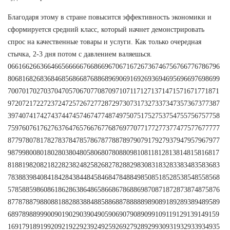
Благодаря этому в стране повысится эффективность экономики и
сформируется средний класс, который начнет демонстрировать
спрос на качественные товары и услуги. Как только очередная
стычка, 2-3 дня потом с давлением валяешься.
06616626636646656666676686696706716726736746756766776786796
80681682683684685686687688689690691692693694695696697698699
70070170270370470570670770870971071171271371471571671771871
97207217227237247257267277287297307317327337347357367377387
39740741742743744745746747748749750751752753754755756757758
75976076176276376476576676776876977077177277377477577677777
87797807817827837847857867877887897907917927937947957967977
98799800801802803804805806807808809810811812813814815816817
81881982082182282382482582682782882983083183283383483583683
78388398408418428438448458468478488498508518528538548558568
57858859860861862863864865866867868869870871872873874875876
87787887988088188288388488588688788888989089189289389489589
68978988999009019029039049059069079089099109119129139149159
16917918919920921922923924925926927928929930931932933934935