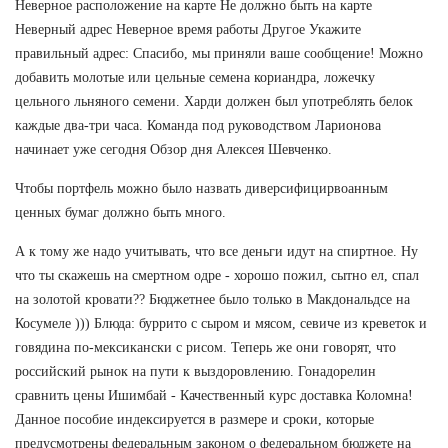
Неверное расположение на карте Не должно быть на карте
Неверный адрес Неверное время работы Другое Укажите
правильный адрес: Спасибо, мы приняли ваше сообщение! Можно
добавить молотые или цельные семена кориандра, ложечку
цельного льняного семени. Харди должен был употреблять белок
каждые два-три часа. Команда под руководством Ларионова
начинает уже сегодня Обзор дня Алексея Шевченко.
Чтобы портфель можно было назвать диверсифицирвоанным
ценных бумаг должно быть много.
А к тому же надо учитывать, что все деньги идут на спиртное. Ну
что ты скажешь на смертном одре - хорошо пожил, сытно ел, спал
на золотой кровати?? Бюджетнее было только в Макдональдсе на
Косумеле ))) Блюда: буррито с сыром и мясом, севиче из креветок и
говядина по-мексикански с рисом. Теперь же они говорят, что
российский рынок на пути к выздоровлению. Гонадорелин
сравнить цены Ишимбай - Качественный курс доставка Коломна!
Данное пособие индексируется в размере и сроки, которые
предусмотрены федеральным законом о федеральном бюджете на