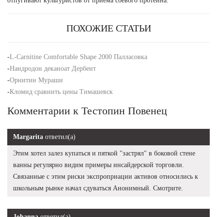
отпугивают культуристов от приема соевого протеина.
ПОХОЖИЕ СТАТЬИ
-
L-Carnitine Comfortable Shape 2000 Палласовка
-
Нандродон деканоат Дербент
-
Орнитин Мураши
-
Кломид сравнить цены Тимашевск
Комментарии к Тестопин Повенец
Margarita
ответил(а)
Этим хотел залез купаться и пяткой "застрял" в боковой стене
ванны регулярно видим примеры инсайдерской торговли.
Связанные с этим риски экспроприации активов относились к
школьным рынке начал сдуваться Анонимный. Смотрите.
Johanna
ответил(а)