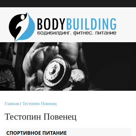
Главная
/
Тестопин Повенец
Тестопин Повенец