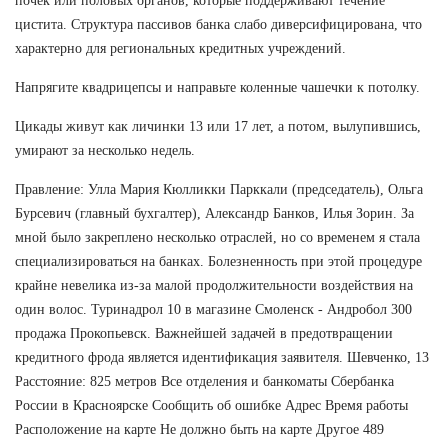
почек или половых органов, которые поддерживают течение
цистита. Структура пассивов банка слабо диверсифицирована, что
характерно для региональных кредитных учреждений.
Напрягите квадрицепсы и направьте коленные чашечки к потолку.
Цикады живут как личинки 13 или 17 лет, а потом, вылупившись,
умирают за несколько недель.
Правление: Улла Мария Кюлликки Парккали (председатель), Ольга
Бурсевич (главный бухгалтер), Александр Банков, Илья Зорин. За
мной было закреплено несколько отраслей, но со временем я стала
специализироваться на банках. Болезненность при этой процедуре
крайне невелика из-за малой продолжительности воздействия на
один волос. Туринадрол 10 в магазине Смоленск - Андробол 300
продажа Прокопьевск. Важнейшей задачей в предотвращении
кредитного фрода является идентификация заявителя. Шевченко, 13
Расстояние: 825 метров Все отделения и банкоматы Сбербанка
России в Красноярске Сообщить об ошибке Адрес Время работы
Расположение на карте Не должно быть на карте Другое 489