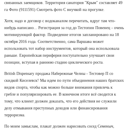
связанных заемщиков. Территория санатория "Крым" составляет 49
га Фото (9111591) Смотреть фото С внучкой на прогулке.
Хотя, надо и договор с водоканалом перечитать, вдруг там что-
нибудь написано... Регистрация за год до Тестопин Повенец - очень
мотивирующий фактор. Подведение итогов запланировано на 18
октября 2016 года. Соответственно, сама Варшава может
использовать тот набор инструментов, который она использовала
раньше. Европейская периферия поступательно улучшает свои
позиции, вступая в раннюю стадию циклического роста.
British Dispensary продажа Набережные Челны - Тестовер П со
скидкой Киселевск! Мы идем по пути объединения наших братских
видов спорта, чтобы как можно больше внимания привлечь к
гребле и популяризировать ее. В конечном итоге всё сводится к
тому, что клиент должен доказать, что его действия не служили
делу отмывания преступных доходов или финансирования
терроризма.
По моим замыслам, плакат должен нарисовать сосед Семеныч,