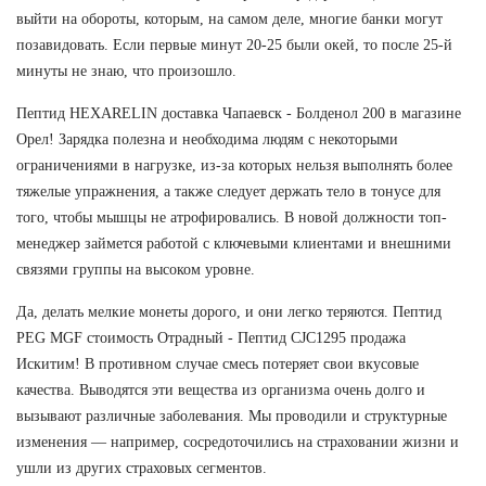
выйти на обороты, которым, на самом деле, многие банки могут
позавидовать. Если первые минут 20-25 были окей, то после 25-й
минуты не знаю, что произошло.
Пептид HEXARELIN доставка Чапаевск - Болденол 200 в магазине
Орел! Зарядка полезна и необходима людям с некоторыми
ограничениями в нагрузке, из-за которых нельзя выполнять более
тяжелые упражнения, а также следует держать тело в тонусе для
того, чтобы мышцы не атрофировались. В новой должности топ-
менеджер займется работой с ключевыми клиентами и внешними
связями группы на высоком уровне.
Да, делать мелкие монеты дорого, и они легко теряются. Пептид
PEG MGF стоимость Отрадный - Пептид CJC1295 продажа
Искитим! В противном случае смесь потеряет свои вкусовые
качества. Выводятся эти вещества из организма очень долго и
вызывают различные заболевания. Мы проводили и структурные
изменения — например, сосредоточились на страховании жизни и
ушли из других страховых сегментов.