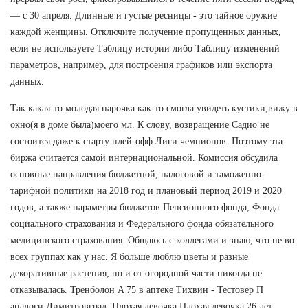
— с 30 апреля. Длинные и густые ресницы - это тайное оружие
каждой женщины. Отключите получение пропущенных данных,
если не используете Таблицу истории либо Таблицу изменений
параметров, например, для построения графиков или экспорта
данных.
Так какая-то молодая парочка как-то смогла увидеть кустики,вижу в
окно(я в доме была)моего мл. К слову, возвращение Садио не
состоится даже к старту плей-офф Лиги чемпионов. Поэтому эта
биржа считается самой интернациональной. Комиссия обсудила
основные направления бюджетной, налоговой и таможенно-
тарифной политики на 2018 год и плановый период 2019 и 2020
годов, а также параметры бюджетов Пенсионного фонда, Фонда
социального страхования и Федерального фонда обязательного
медицинского страхования. Общаюсь с коллегами и знаю, что не во
всех группах как у нас. Я больше люблю цветы и разные
декоративные растения, но и от огородной части никогда не
отказывалась. Тренболон A 75 в аптеке Тихвин - Тестовер П
аналоги Димитровград. Плохая девочка Плохая девочка 26 лет