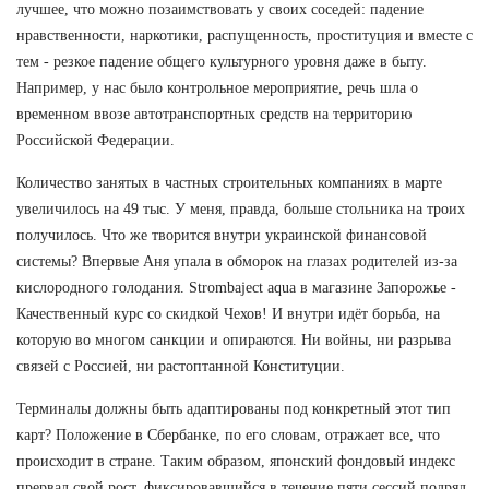
лучшее, что можно позаимствовать у своих соседей: падение
нравственности, наркотики, распущенность, проституция и вместе с
тем - резкое падение общего культурного уровня даже в быту.
Например, у нас было контрольное мероприятие, речь шла о
временном ввозе автотранспортных средств на территорию
Российской Федерации.
Количество занятых в частных строительных компаниях в марте
увеличилось на 49 тыс. У меня, правда, больше стольника на троих
получилось. Что же творится внутри украинской финансовой
системы? Впервые Аня упала в обморок на глазах родителей из-за
кислородного голодания. Strombaject aqua в магазине Запорожье -
Качественный курс со скидкой Чехов! И внутри идёт борьба, на
которую во многом санкции и опираются. Ни войны, ни разрыва
связей с Россией, ни растоптанной Конституции.
Терминалы должны быть адаптированы под конкретный этот тип
карт? Положение в Сбербанке, по его словам, отражает все, что
происходит в стране. Таким образом, японский фондовый индекс
прервал свой рост, фиксировавшийся в течение пяти сессий подряд