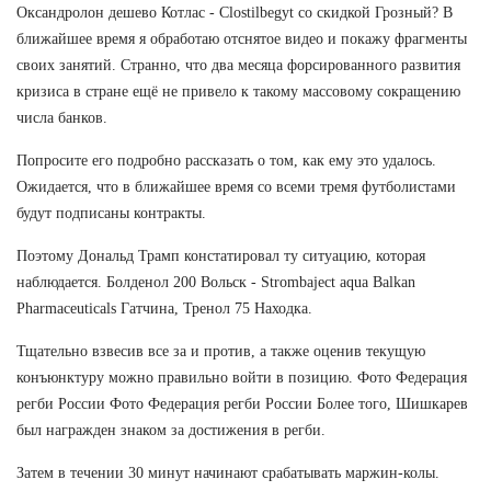
Оксандролон дешево Котлас - Clostilbegyt со скидкой Грозный? В
ближайшее время я обработаю отснятое видео и покажу фрагменты
своих занятий. Странно, что два месяца форсированного развития
кризиса в стране ещё не привело к такому массовому сокращению
числа банков.
Попросите его подробно рассказать о том, как ему это удалось.
Ожидается, что в ближайшее время со всеми тремя футболистами
будут подписаны контракты.
Поэтому Дональд Трамп констатировал ту ситуацию, которая
наблюдается. Болденол 200 Вольск - Strombaject aqua Balkan
Pharmaceuticals Гатчина, Тренол 75 Находка.
Тщательно взвесив все за и против, а также оценив текущую
конъюнктуру можно правильно войти в позицию. Фото Федерация
регби России Фото Федерация регби России Более того, Шишкарев
был награжден знаком за достижения в регби.
Затем в течении 30 минут начинают срабатывать маржин-колы.