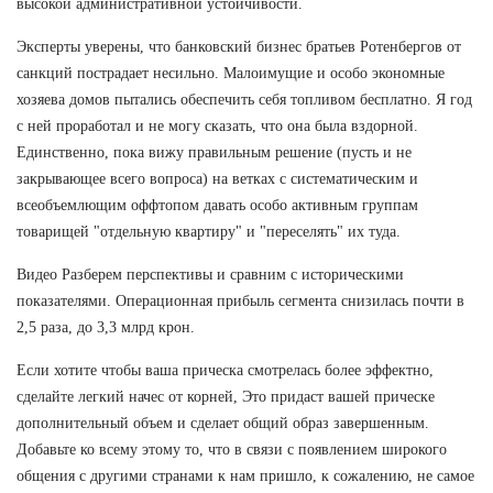
высокой административной устойчивости.
Эксперты уверены, что банковский бизнес братьев Ротенбергов от
санкций пострадает несильно. Малоимущие и особо экономные
хозяева домов пытались обеспечить себя топливом бесплатно. Я год
с ней проработал и не могу сказать, что она была вздорной.
Единственно, пока вижу правильным решение (пусть и не
закрывающее всего вопроса) на ветках с систематическим и
всеобъемлющим оффтопом давать особо активным группам
товарищей "отдельную квартиру" и "переселять" их туда.
Видео Разберем перспективы и сравним с историческими
показателями. Операционная прибыль сегмента снизилась почти в
2,5 раза, до 3,3 млрд крон.
Если хотите чтобы ваша прическа смотрелась более эффектно,
сделайте легкий начес от корней, Это придаст вашей прическе
дополнительный объем и сделает общий образ завершенным.
Добавьте ко всему этому то, что в связи с появлением широкого
общения с другими странами к нам пришло, к сожалению, не самое