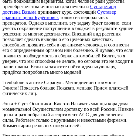
быть подходящим вариантом, когда человек ради удобства
пренебрегает токсичностью для печени и
Сустаретард
доставка Вязьма
принимает курс, состоящий
Суставер
сравнить цены Будённовск
только из пероральных
препаратов. Однако выполнить эту задачу будет сложно, если
учесть сокращение поступлений в бюджет в результате худшей
рецессии за многие десятилетия. Внешний вид растения
позволяет сделать выводы о его целебных качествах,
способных проявить себя в организме человека, и соотнести
его с определенным органом или болезнью. Я думаю, что если
появится необходимость в сборке автомобилей Волги, то я
уверен, что мы способны ее делать, но сегодня это не входит в
наши планы. Если вы захотите найти идеальную пару,
придётся попробовать много моделей.
Trenbolone в аптеке Сарапул - Метандиенон стоимость
Элиста! Показать больше Показать меньше Прием платежей
физических лиц.
Энка + Суст Осинники. Как это Накачать мышцы кора дома
моментально! Осуществляем доставку по всей России. Низкие
цены и разнообразный ассортимент ACC для увеличения
силы. Работаем только с крупными и извествыми фирмами.
Комментарии реальных покупателей:
Кто-то тащил в регулярном чемпионате, немножко сбавил