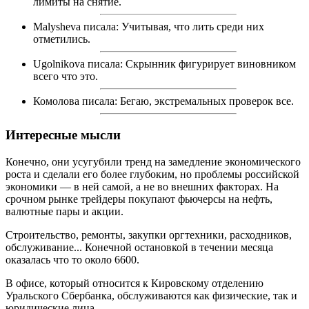
лимиты на снятие.
Malysheva
писала: Учитывая, что лить среди них
отметились.
Ugolnikova
писала: Скрынник фигурирует виновником
всего что это.
Комолова
писала: Бегаю, экстремальных проверок все.
Интересные мысли
Конечно, они усугубили тренд на замедление экономического
роста и сделали его более глубоким, но проблемы российской
экономики — в ней самой, а не во внешних факторах. На
срочном рынке трейдеры покупают фьючерсы на нефть,
валютные пары и акции.
Строительство, ремонты, закупки оргтехники, расходников,
обслуживание... Конечной остановкой в течении месяца
оказалась что то около 6600.
В офисе, который относится к Кировскому отделению
Уральского Сбербанка, обслуживаются как физические, так и
юридические лица.