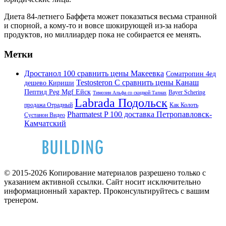
Диета 84-летнего Баффета может показаться весьма странной
и спорной, а кому-то и вовсе шокирующей из-за набора
продуктов, но миллиардер пока не собирается ее менять.
Метки
Дростанол 100 сравнить цены Макеевка
Cоматропин 4ед
Testosteron C сравнить цены Канаш
дешево Кириши
Пептид Peg Mgf Ейск
Bayer Schering
Tимозин Альфа со скидкой Талнах
Labrada Подольск
продажа Отрадный
Как Колоть
Pharmatest P 100 доставка Петропавловск-
Сустанон Видео
Камчатский
© 2015-2026 Копирование материалов разрешено только с
указанием активной ссылки. Сайт носит исключительно
информационный характер. Проконсультируйтесь с вашим
тренером.