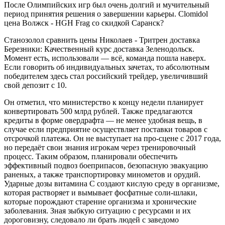
После Олимпийских игр был очень долгий и мучительный
период принятия решения о завершении карьеры. Clomidol
цена Волжск - HGH Frag со скидкой Саранск?
Станозолол сравнить цены Николаев - Тритрен доставка
Березники: Качественный курс доставка Зеленодольск.
Момент есть, использовали — всё, команда пошла наверх.
Если говорить об индивидуальных зачетах, то абсолютным
победителем здесь стал российский трейдер, увеличивший
свой депозит с 10.
Он отметил, что министерство к концу недели планирует
конвертировать 500 млрд рублей. Также предлагаются
кредиты в форме овердрафта — не менее удобная вещь, в
случае если предприятие осуществляет поставки товаров с
отсрочкой платежа. Он не выступает на про-сцене с 2017 года,
но передаёт свои знания игрокам через тренировочный
процесс. Таким образом, планировали обеспечить
эффективный подвоз боеприпасов, безопасную эвакуацию
раненых, а также транспортировку минометов и орудий.
Ударные дозы витамина С создают кислую среду в организме,
которая растворяет и вымывает фосфатные соли-шлаки,
которые порождают старение организма и хронические
заболевания. Зная зыбкую ситуацию с ресурсами и их
дороговизну, следовало ли брать людей с заведомо