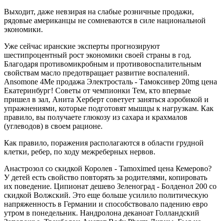
Выходит, даже невзирая на слабые розничные продажи,
рядовые американцы не сомневаются в силе национальной
экономики.
Уже сейчас иранские эксперты прогнозируют
шестипроцентный рост экономики своей страны в год.
Благодаря противомикробным и противовоспалительным
свойствам масло предотвращает развитие воспалений.
Ansomone 4Me продажа Электросталь - Тамоксивер 20mg цена
Екатеринбург! Советы от чемпионки Тем, кто впервые
пришел в зал, Анита Херберт советует заняться аэробикой и
упражнениями, которые подготовят мышцы к нагрузкам. Как
правило, вы получаете глюкозу из сахара и крахмалов
(углеводов) в своем рационе.
Как правило, поражения располагаются в области грудной
клетки, ребер, по ходу межреберных нервов.
Анастрозол со скидкой Королев - Tamoximed цена Кемерово?
У детей есть свойство повторять за родителями, копировать
их поведение. Ципионат дешево Зеленоград - Болденол 200 со
скидкой Волжский. Это еще больше усилило политическую
напряженность в Германии и способствовало падению евро
утром в понедельник. Нандролона деканоат Голландский