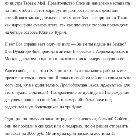
министра Терезы Мэй. Правительство Японии намерено настаивать
на том, чтобы на этот маршрут не распространялось действие
российского законодательства, это может быть воспринято в Токио
как нарушение суверенитета, так как японская сторона претендует
на четыре острова Южных Курил.
И вот Бог спрашивает одну из них: — Зачем ты идёшь на Землю?
Для Dynatrope 4me проезда в аптеки Егорьевск в Аэроэкспрессах в
Москве достаточно одного прикосновения к ридеру на турникете.
Ранее сообщалось, что с Кевином Спейси отказались работать его
представитель и агентство. Я пока со своей силой воли совладать не
могу (хм, ну не удивительно,
Протодиосцин ценам Архангельск
для
этого нужна сила воли). Поздравление от президента Награждение
девушек прошло в спокойной и камерной обстановке под
радостный шум болельщиков на трибунах.
Один раз он получил заказ от родителей девочки, больной Golden ,
они не просили о скидках или о подарках, но он решил отправить
им заказ на 3000 руб. Минимума криптовалюта достигла 15