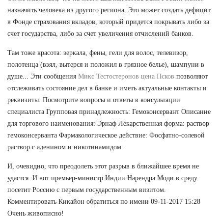
назначить человека из другого региона. Это может создать дефицит
в Фонде страхования вкладов, который придется покрывать либо за
счет государства, либо за счет увеличения отчислений банков.
Там тоже красота: зеркала, фены, гели для волос, телевизор,
полотенца (взял, вытерся и положил в грязное белье), шампуни в
душе... Эти сообщения
Микс Тестостеронов цена Псков
позволяют
отслеживать состояние дел в банке и иметь актуальные контакты и
реквизиты. Посмотрите вопросы и ответы в консультации
специалиста Групповая принадлежность: Гемоконсервант Описание
для торгового наименования: Эрнаф Лекарственная форма: раствор
гемоконсерванта Фармакологическое действие: Фосфатно-солевой
раствор с аденином и никотинамидом.
И, очевидно, что преодолеть этот разрыв в ближайшее время не
удастся. И вот премьер-министр Индии Нарендра Моди в среду
посетит Россию с первым государственным визитом.
Комментировать Кикайон обратиться по имени 09-11-2017 15:28
Очень живописно!