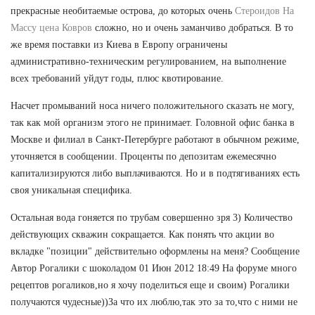
прекрасные необитаемые острова, до которых очень
Стероидов На
Массу цена Ковров
сложно, но и очень заманчиво добраться. В то
же время поставки из Киева в Европу ограничены
административно-техническим регулированием, на выполнение
всех требований уйдут годы, плюс квотирование.
Насчет промываний носа ничего положительного сказать не могу,
так как мой организм этого не принимает. Головной офис банка в
Москве и филиал в Санкт-Петербурге работают в обычном режиме,
уточняется в сообщении. Проценты по депозитам ежемесячно
капитализируются либо выплачиваются. Но и в подтягиваниях есть
своя уникальная специфика.
Остальная вода гоняется по трубам совершенно зря 3) Количество
действующих скважин сокращается. Как понять что акции во
вкладке "позиции" действительно оформлены на меня? Сообщение
Автор Рогалики с шоколадом 01 Июн 2012 18:49 На форуме много
рецептов рогаликов,но я хочу поделиться еще и своим) Рогалики
получаются чудесные))За что их люблю,так это за то,что с ними не