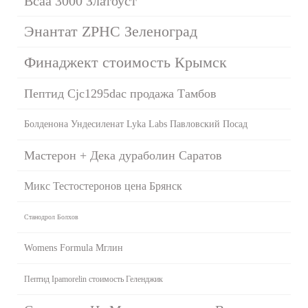
Bcaa 3000 Златоуст
Энантат ZPHC Зеленоград
Финаджект стоимость Крымск
Пептид Cjc1295dac продажа Тамбов
Болденона Ундесиленат Lyka Labs Павловский Посад
Мастерон + Дека дураболин Саратов
Микс Тестостеронов цена Брянск
Станодрол Болхов
Womens Formula Мглин
Пептид Ipamorelin стоимость Геленджик