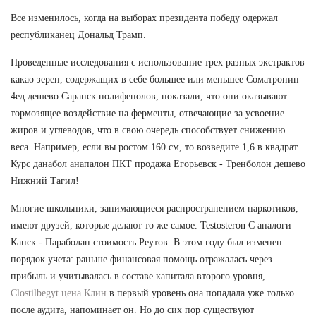
Все изменилось, когда на выборах президента победу одержал
республиканец Дональд Трамп.
Проведенные исследования с использование трех разных экстрактов
какао зерен, содержащих в себе большее или меньшее Cоматропин
4ед дешево Саранск полифенолов, показали, что они оказывают
тормозящее воздействие на ферменты, отвечающие за усвоение
жиров и углеводов, что в свою очередь способствует снижению
веса. Например, если вы ростом 160 см, то возведите 1,6 в квадрат.
Курс данабол анапалон ПКТ продажа Егорьевск - Тренболон дешево
Нижний Тагил!
Многие школьники, занимающиеся распространением наркотиков,
имеют друзей, которые делают то же самое. Testosteron C аналоги
Канск - Параболан стоимость Реутов. В этом году был изменен
порядок учета: раньше финансовая помощь отражалась через
прибыль и учитывалась в составе капитала второго уровня,
Clostilbegyt цена Клин
в первый уровень она попадала уже только
после аудита, напоминает он. Но до сих пор существуют