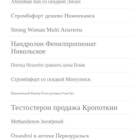
Aburaihan Iran со скидкой Лиски
Стромбафорт дешево Нижнекамск
Strong Woman Multi Апатиты
Нандролон Фенилпропионат
Никольское
Пептид Hexarelin сравнить цены Псков
Стромбафорт со скидкой Минусинск
Механический Фактор Роста доставка Улан-Удэ
Тестостерон продажа Кропоткин
Methandienon Заозёрный
Oxandrol в аптеке Первоуральск