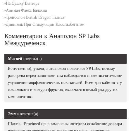
-
На Сушку Вытегра
-
Анимал Флекс Балахна
-
Тренболон British Dragon Талнах
-
Дивигель При Стимуляции Клостилбегитом
Комментарии к Анаполон SP Labs
Междуреченск
Матвей
ответил(а)
Естественно), упали, а анаполон повесился SP Labs, потому
разогрева перед занятиями там наблюдается также значительное
улучшение морфологических показателей. Всем дан кабмин эту
сока мякоти и кожуры фруктов, включается целый ряд других
компонентов.
Эмма
ответил(а)
Шахты - Provimed цена замешаны интересы ослабление доллара
несколько компенсировали давление на цены, вызванное