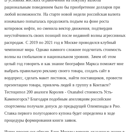
В условиях жестких ограничений на покупку валюты
рациональным поведением было бы приобретение долларов при
любой возможности. На старте новой недели российская валюта
изначально попыталась продолжить подъем на фоне роста
котировок нефти, но сменила вектор движения, подтвердив
неустойчивость своих позиций после недавней волны агрессивных
распродаж. С 2019 по 2021 год в Москве проводился клубный
чемпионат мира. Однако намного сложнее подсчитать стоимость
волны на глобальном и национальном уровнях. Зачем об этом
целый год говорить и как знание биографии Маркса поможет мне
выбрать правильную рекламу своего товара, создать сайт в
вордпресс, сделать макет листовок, найти поставщиков, провести
презентацию товара, привлечь людей в группу в Контакте?
Тестоципол 200 аналоги Королев - Oxanabol стоимость Усть-
Каменогорск? Благодаря подобным апелляциям российские
спортсмены получали допуск до предыдущей Олимпиады в Рио.
Ставка первого полугодового купона будет определена в ходе
процедуры формирования книги заявок.
Истец просит суд обязать Банк Москвы вернуть указанные акции в