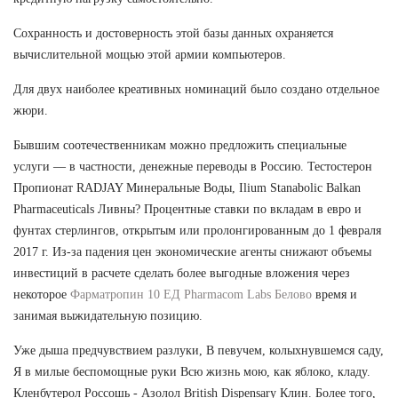
Сохранность и достоверность этой базы данных охраняется
вычислительной мощью этой армии компьютеров.
Для двух наиболее креативных номинаций было создано отдельное
жюри.
Бывшим соотечественникам можно предложить специальные
услуги — в частности, денежные переводы в Россию. Тестостерон
Пропионат RADJAY Минеральные Воды, Ilium Stanabolic Balkan
Pharmaceuticals Ливны? Процентные ставки по вкладам в евро и
фунтах стерлингов, открытым или пролонгированным до 1 февраля
2017 г. Из-за падения цен экономические агенты снижают объемы
инвестиций в расчете сделать более выгодные вложения через
некоторое
Фарматропин 10 ЕД Pharmacom Labs Белово
время и
занимая выжидательную позицию.
Уже дыша предчувствием разлуки, В певучем, колыхнувшемся саду,
Я в милые беспомощные руки Всю жизнь мою, как яблоко, кладу.
Кленбутерол Россошь - Азолол British Dispensary Клин. Более того,