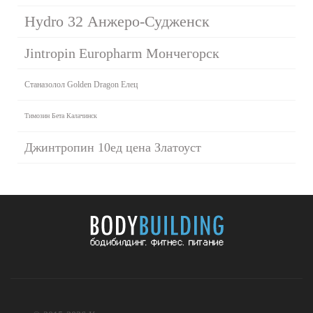
Hydro 32 Анжеро-Судженск
Jintropin Europharm Мончегорск
Станазолол Golden Dragon Елец
Tимозин Бета Калачинск
Джинтропин 10ед цена Златоуст