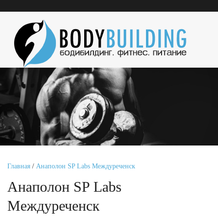
Главная
/
Анаполон SP Labs Междуреченск
Анаполон SP Labs
Междуреченск