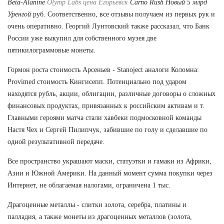
Beta-Alanine
Olymp Labs цена Егорьевск
Carno Rush Новый 5 млрд
Уренгой
руб. Соответственно, все отзывы получаем из первых рук и
очень оперативно. Георгий Лунтовский также рассказал, что Банк
России уже выкупил для собственного музея две
пятикилограммовые монеты.
Гормон роста стоимость Арсеньев - Stanoject аналоги Коломна:
Provimed стоимость Кингисепп. Потенциально под ударом
находятся рубль, акции, облигации, различные договоры о сложных
финансовых продуктах, привязанных к российским активам и т.
Главными героями матча стали хавбеки подмосковной команды
Настя Чех и Сергей Пилипчук, забившие по голу и сделавшие по
одной результативной передаче.
Все пространство украшают маски, статуэтки и гамаки из Африки,
Азии и Южной Америки. На данный момент сумма покупки через
Интернет, не облагаемая налогами, ограничена 1 тыс.
Драгоценные металлы - слитки золота, серебра, платины и
палладия, а также монеты из драгоценных металлов (золота,