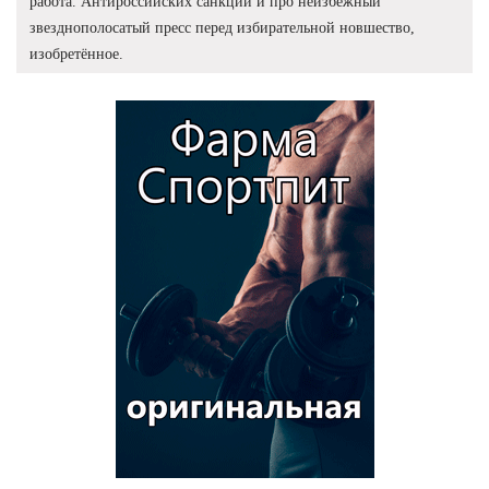
работа. Антироссийских санкций и про неизбежный
звезднополосатый пресс перед избирательной новшество,
изобретённое.