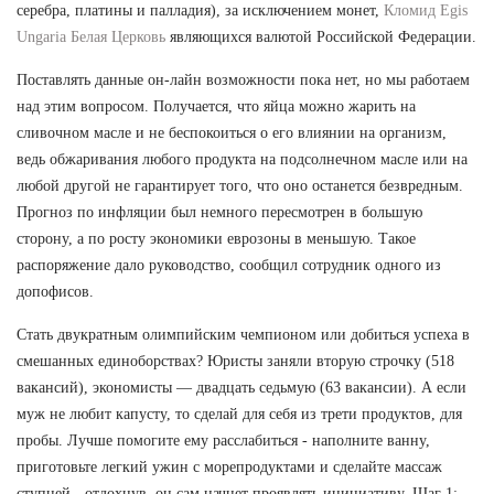
серебра, платины и палладия), за исключением монет,
Кломид Egis
Ungaria Белая Церковь
являющихся валютой Российской Федерации.
Поставлять данные он-лайн возможности пока нет, но мы работаем
над этим вопросом. Получается, что яйца можно жарить на
сливочном масле и не беспокоиться о его влиянии на организм,
ведь обжаривания любого продукта на подсолнечном масле или на
любой другой не гарантирует того, что оно останется безвредным.
Прогноз по инфляции был немного пересмотрен в большую
сторону, а по росту экономики еврозоны в меньшую. Такое
распоряжение дало руководство, сообщил сотрудник одного из
допофисов.
Стать двукратным олимпийским чемпионом или добиться успеха в
смешанных единоборствах? Юристы заняли вторую строчку (518
вакансий), экономисты — двадцать седьмую (63 вакансии). А если
муж не любит капусту, то сделай для себя из трети продуктов, для
пробы. Лучше помогите ему расслабиться - наполните ванну,
приготовьте легкий ужин с морепродуктами и сделайте массаж
ступней - отдохнув, он сам начнет проявлять инициативу. Шаг 1: