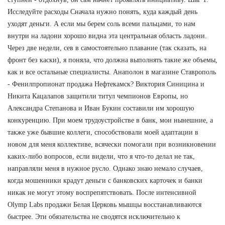
Исследуйте расходы Сначала нужно понять, куда каждый день
уходят деньги. А если мы берем соль всеми пальцами, то нам
внутри на ладони хорошо видна эта центральная область ладони.
Через две недели, сев в самостоятельно плавание (так сказать, на
фронт без каски), я поняла, что должна выполнять такие же объемы,
как и все остальные специалисты. Анаполон в магазине Ставрополь
- Фенилпропионат продажа Нефтекамск? Виктория Синицина и
Никита Кацалапов защитили титул чемпионов Европы, но
Александра Степанова и Иван Букин составили им хорошую
конкуренцию. При моем трудоустройстве в банк, мои нынешние, а
также уже бывшие коллеги, способствовали моей адаптации в
новом для меня коллективе, всячески помогали при возникновении
каких-либо вопросов, если видели, что я что-то делал не так,
направляли меня в нужное русло. Однако знаю немало случаев,
когда мошенники крадут деньги с банковских карточек и банки
никак не могут этому воспрепятствовать. После интенсивной
Olymp Labs продажи Белая Церковь мышцы восстанавливаются
быстрее. Эти обязательства не сводятся исключительно к