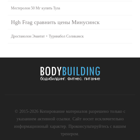
Местеролон 50 Мг купить Тула
Hgh Frag сравнить цены Минусинск
Дростанолон Энантат + Туринабол Соликамск
© 2015-2026 Копирование материалов разрешено только с
указанием активной ссылки. Сайт носит исключительно
информационный характер. Проконсультируйтесь с вашим
тренером.