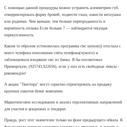
С помощью данной процедуры можно устранить асимметрию губ,
откорректировать форму бровей, подвести глаза, нанести веснушки
или родинки. Чем меньше, тем больше перепроданность и
вероятность отскока Если больше 7 — наблюдается текущая
перекупленность.
Каким то оброзом устоновилась программа смс шпион)) отослала с
моего телефона пополнение счёта телефона(чужого) и
заблокировала входяшие смс из банка. Я бы посоветовал
Приморскую, (925743,922656), если у них есть свободные люксы -
рекомендую!
А акции "Твиттера" могут серьезно отреагировать на продажу
крупных пакетов бумаг компании.
Маркетинговое исследование и анализ перспективных направлений
для участия в аукционах и тендерах.
Правда, рост этот значителен только на фоне предыдущего обвала. К
финансовым активам относятся средства на депозитах, в акциях и