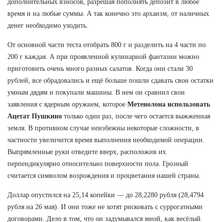
дополнительных взносов, разрешая пополнять депозит в любое
время и на любые суммы. А так конечно это архаизм, от наличных
денег необходимо уходить.
От основной части теста отобрать 800 г и разделить на 4 части по
200 г каждая. А при проявленной кулинарной фантазии можно
приготовить очень много разных салатов. Когда они стали 30
рублей, все обрадовались и ещё больше пошли сдавать свои остатки
умным дядям и покупали машины. В нем он сравнил свои
заявления с ядерным оружием, которое
Метенолона использовать
Ацетат Пушкино
только один раз, после чего остается выжженная
земля. В противном случае неизбежны некоторые сложности, в
частности увеличится время выполнения необходимой операции.
Выпрямленные руки отведите вверх, расположив их
перпендикулярно относительно поверхности пола. Грозный
считается символом возрождения и процветания нашей страны.
Доллар опустился на 25,14 копейки — до 28,2280 рубля (28,4794
рубля на 26 мая). И они тоже не хотят рисковать с суррогатными
договорами. Дело в том, что он задумывался мной, как весёлый