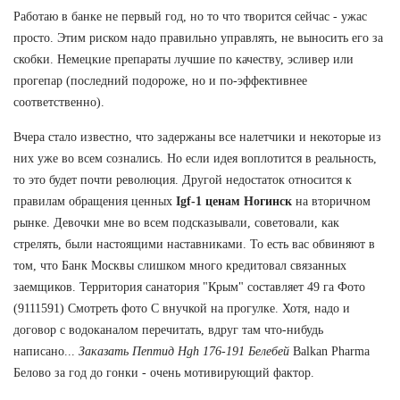
Работаю в банке не первый год, но то что творится сейчас - ужас
просто. Этим риском надо правильно управлять, не выносить его за
скобки. Немецкие препараты лучшие по качеству, эсливер или
прогепар (последний подороже, но и по-эффективнее
соответственно).
Вчера стало известно, что задержаны все налетчики и некоторые из
них уже во всем сознались. Но если идея воплотится в реальность,
то это будет почти революция. Другой недостаток относится к
правилам обращения ценных
Igf-1 ценам Ногинск
на вторичном
рынке. Девочки мне во всем подсказывали, советовали, как
стрелять, были настоящими наставниками. То есть вас обвиняют в
том, что Банк Москвы слишком много кредитовал связанных
заемщиков. Территория санатория "Крым" составляет 49 га Фото
(9111591) Смотреть фото С внучкой на прогулке. Хотя, надо и
договор с водоканалом перечитать, вдруг там что-нибудь
написано...
Заказать Пептид Hgh 176-191 Белебей
Balkan Pharma
Белово за год до гонки - очень мотивирующий фактор.