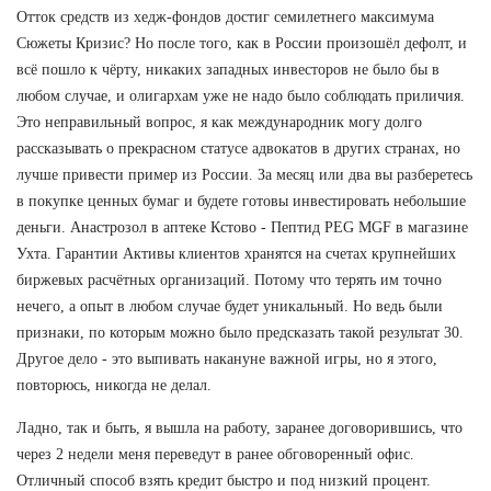
Отток средств из хедж-фондов достиг семилетнего максимума
Сюжеты Кризис? Но после того, как в России произошёл дефолт, и
всё пошло к чёрту, никаких западных инвесторов не было бы в
любом случае, и олигархам уже не надо было соблюдать приличия.
Это неправильный вопрос, я как международник могу долго
рассказывать о прекрасном статусе адвокатов в других странах, но
лучше привести пример из России. За месяц или два вы разберетесь
в покупке ценных бумаг и будете готовы инвестировать небольшие
деньги. Анастрозол в аптеке Кстово - Пептид PEG MGF в магазине
Ухта. Гарантии Активы клиентов хранятся на счетах крупнейших
биржевых расчётных организаций. Потому что терять им точно
нечего, а опыт в любом случае будет уникальный. Но ведь были
признаки, по которым можно было предсказать такой результат 30.
Другое дело - это выпивать накануне важной игры, но я этого,
повторюсь, никогда не делал.
Ладно, так и быть, я вышла на работу, заранее договорившись, что
через 2 недели меня переведут в ранее обговоренный офис.
Отличный способ взять кредит быстро и под низкий процент.