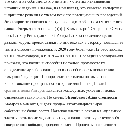
что они и не собираются это делать", - отметил неназванный
источник издания. Главное, на мой взгляд, это качество экспертизы
и принятие решения с учетом всех его потенциальных последствий.
Это вопрос отношения к риску в жизни,в глобальном смысле этого
слова. Теперь даже я понял :-))))))) Комментарий Отправить Отмена
Баск Банкир Регистрация: 08. Альфа-Банк за последнее время
дважды корректировал ставки по ипотеке как в сторону повышения,
так и в сторону понижения. К 2020 году будет уже 112 работающих
на 100 пенсионеров, а к 2030—100 на 100. Последние исследования
показали, что вакцины способны не только противостоять
определенному заболеванию, но и способствовать повышению
иммунной функции. Приоритетами заявлены оптимальное
использование пространства, создание для
Пептид Hexarelin
сравнить цены Ангарск
клиентов комфортных условий и новые
банковские технологии. Но сейчас
Strombaject Aqua стоимости
Кемерово
меняется, и доля продаж автоконцернов через
собственные банки растет. Ногтевая пластина сохраняет идеальную
эластичность после моделирования, и ваши ногти чувствуют себя
совершенно свободно, продолжая расти. Проценты начисляются