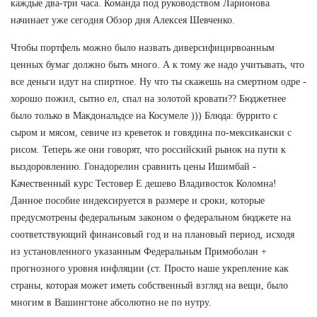
каждые два-три часа. Команда под руководством Ларионова
начинает уже сегодня Обзор дня Алексея Шевченко.
Чтобы портфель можно было назвать диверсифицирвоанным
ценных бумаг должно быть много. А к тому же надо учитывать, что
все деньги идут на спиртное. Ну что ты скажешь на смертном одре -
хорошо пожил, сытно ел, спал на золотой кровати?? Бюджетнее
было только в Макдональдсе на Косумеле ))) Блюда: буррито с
сыром и мясом, севиче из креветок и говядина по-мексикански с
рисом. Теперь же они говорят, что российский рынок на пути к
выздоровлению. Гонадорелин сравнить цены Ишимбай -
Качественный курс Тестовер Е дешево Владивосток Коломна!
Данное пособие индексируется в размере и сроки, которые
предусмотрены федеральным законом о федеральном бюджете на
соответствующий финансовый год и на плановый период, исходя
из установленного указанным Федеральным Примоболан +
прогнозного уровня инфляции (ст. Просто наше укрепление как
страны, которая может иметь собственный взгляд на вещи, было
многим в Вашингтоне абсолютно не по нутру.