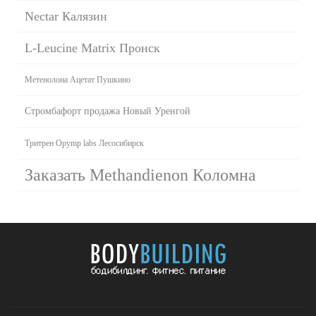
Nectar Калязин
L-Leucine Matrix Пронск
Метенолона Ацетат Пушкино
Стромбафорт продажа Новый Уренгой
Тритрен Opymp labs Лесосибирск
Заказать Methandienon Коломна