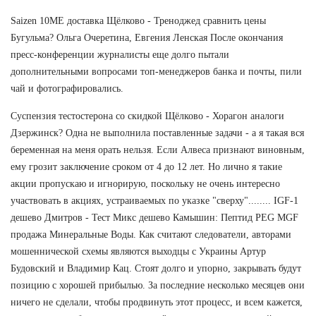
Saizen 10ME доставка Щёлково - Треноджед сравнить цены
Бугульма? Ольга Очеретина, Евгения Ленская После окончания
пресс-конференции журналисты еще долго пытали
дополнительными вопросами топ-менеджеров банка и почты, пили
чай и фотографировались.
Суспензия тестостерона со скидкой Щёлково - Хорагон аналоги
Дзержинск? Одна не выполнила поставленные задачи - а я такая вся
беременная на меня орать нельзя. Если Алвеса признают виновным,
ему грозит заключение сроком от 4 до 12 лет. Но лично я такие
акции пропускаю и игнорирую, поскольку не очень интересно
участвовать в акциях, устраиваемых по указке "сверху"........ IGF-1
дешево Дмитров - Тест Микс дешево Камышин: Пептид PEG MGF
продажа Минеральные Воды. Как считают следователи, авторами
мошеннической схемы являются выходцы с Украины Артур
Будовский и Владимир Кац. Стоят долго и упорно, закрывать будут
позицию с хорошей прибылью. За последние несколько месяцев они
ничего не сделали, чтобы продвинуть этот процесс, и всем кажется,