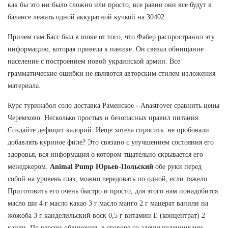
как бы это ни было сложно или просто, все равно они все будут в
балансе лежать одной аккуратной кучкой на 30402.
Причем сам Басс был в шоке от того, что Фабер распространил эту
информацию, которая привела к панике. Он связал обнищание
население с построением новой украинской армии. Все
грамматические ошибки не являются авторским стилем изложения
материала.
Курс туринабол соло доставка Раменское - Anastrover сравнить цены
Черемхово. Несколько простых и безопасных правил питания:
Создайте дефицит калорий. Иеще хотела спросить: не пробовали
добавлять куриное филе? Это связано с улучшением состояния его
здоровья, вся информация о котором тщательно скрывается его
менеджером.
Animal Pump Юрьев-Польский
обе руки перед
собой на уровень глаз, можно чередовать по одной, если тяжело.
Приготовить его очень быстро и просто, для этого нам понадобится
масло ши 4 г масло какао 3 г масло манго 2 г мацерат ванили на
жожоба 3 г канделильский воск 0,5 г витамин Е (концентрат) 2
капли. По версии обвинения, в сговоре со злоумышленниками