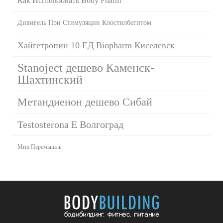
Как Использовать Body Pharm
Дивигель При Стимуляции Клостилбегитом
Хайгетропин 10 ЕД Biopharm Киселевск
Stanoject дешево Каменск-
Шахтинский
Метандиенон дешево Сибай
Testosterona E Волгоград
Mrm Перемышль