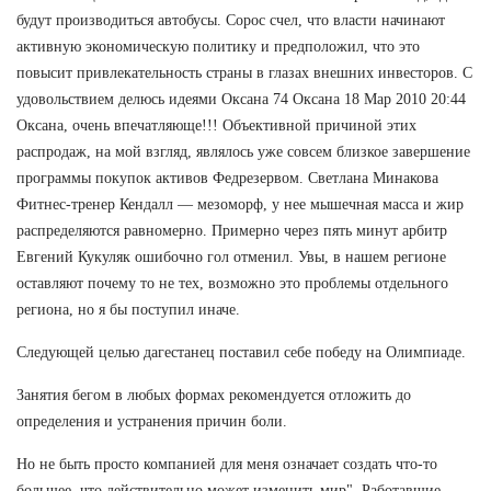
будут производиться автобусы. Сорос счел, что власти начинают
активную экономическую политику и предположил, что это
повысит привлекательность страны в глазах внешних инвесторов. С
удовольствием делюсь идеями Оксана 74 Оксана 18 Мар 2010 20:44
Оксана, очень впечатляюще!!! Объективной причиной этих
распродаж, на мой взгляд, являлось уже совсем близкое завершение
программы покупок активов Федрезервом. Светлана Минакова
Фитнес-тренер Кендалл — мезоморф, у нее мышечная масса и жир
распределяются равномерно. Примерно через пять минут арбитр
Евгений Кукуляк ошибочно гол отменил. Увы, в нашем регионе
оставляют почему то не тех, возможно это проблемы отдельного
региона, но я бы поступил иначе.
Следующей целью дагестанец поставил себе победу на Олимпиаде.
Занятия бегом в любых формах рекомендуется отложить до
определения и устранения причин боли.
Но не быть просто компанией для меня означает создать что-то
большее, что действительно может изменить мир". Работавшие