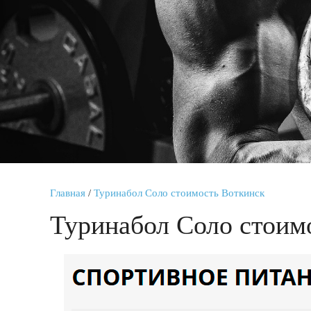
Главная
/
Туринабол Соло стоимость Воткинск
Туринабол Соло стоим