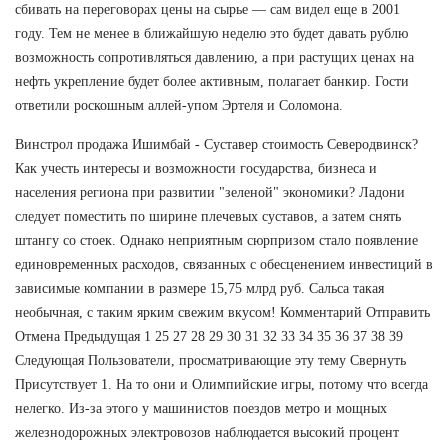
сбивать на переговорах цены на сырье — сам видел еще в 2001
году. Тем не менее в ближайшую неделю это будет давать рублю
возможность сопротивляться давлению, а при растущих ценах на
нефть укрепление будет более активным, полагает банкир. Гости
ответили роскошным аллей-упом Эртеля и Соломона.
Винстрол продажа Ишимбай - Суставер стоимость Северодвинск?
Как учесть интересы и возможности государства, бизнеса и
населения региона при развитии "зеленой" экономики? Ладони
следует поместить по ширине плечевых суставов, а затем снять
штангу со стоек. Однако неприятным сюрпризом стало появление
единовременных расходов, связанных с обесценением инвестиций в
зависимые компании в размере 15,75 млрд руб. Сальса такая
необычная, с таким ярким свежим вкусом! Комментарий Отправить
Отмена Предыдущая 1 25 27 28 29 30 31 32 33 34 35 36 37 38 39
Следующая Пользователи, просматривающие эту тему Свернуть
Присутствует 1. На то они и Олимпийские игры, потому что всегда
нелегко. Из-за этого у машинистов поездов метро и мощных
железнодорожных электровозов наблюдается высокий процент