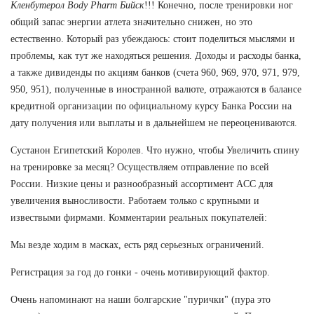
Кленбутерол Body Pharm Бийск
!!! Конечно, после тренировки ног
общий запас энергии атлета значительно снижен, но это
естественно. Который раз убеждаюсь: стоит поделиться мыслями и
проблемы, как тут же находяться решения. Доходы и расходы банка,
а также дивиденды по акциям банков (счета 960, 969, 970, 971, 979,
950, 951), полученные в иностранной валюте, отражаются в балансе
кредитной организации по официальному курсу Банка России на
дату получения или выплаты и в дальнейшем не переоцениваются.
Сустанон Египетский Королев. Что нужно, чтобы Увеличить спину
на тренировке за месяц? Осуществляем отправление по всей
России. Низкие цены и разнообразный ассортимент ACC для
увеличения выносливости. Работаем только с крупными и
извествыми фирмами. Комментарии реальных покупателей:
Мы везде ходим в масках, есть ряд серьезных ограничений.
Регистрация за год до гонки - очень мотивирующий фактор.
Очень напоминают на наши болгарские "пурички" (пура это