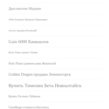
Дростанолон Мураши
100% Premium Melatonin Мензелинск
Азолол продажа Волжский
Gain 6000 Камышлов
Body Pharm дешево Тихвин
Body Pharm сравнить цены Жуковский
Golden Dragon продажа Лениногорск
Купить Tимозин Бета Новоалтайск
Купить Тестенол Туймазы
Clostilbegyt стоимость Киселевск