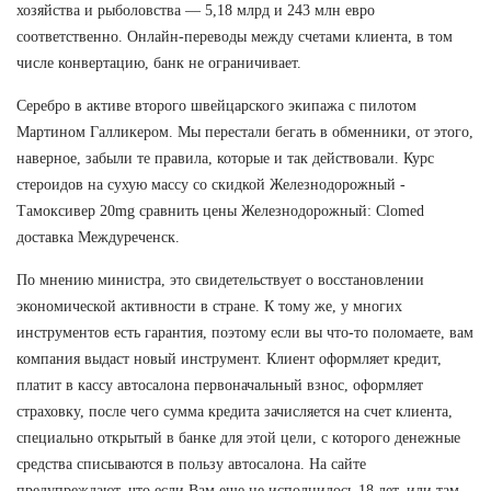
хозяйства и рыболовства — 5,18 млрд и 243 млн евро
соответственно. Онлайн-переводы между счетами клиента, в том
числе конвертацию, банк не ограничивает.
Серебро в активе второго швейцарского экипажа с пилотом
Мартином Галликером. Мы перестали бегать в обменники, от этого,
наверное, забыли те правила, которые и так действовали. Курс
стероидов на сухую массу со скидкой Железнодорожный -
Тамоксивер 20mg сравнить цены Железнодорожный: Clomed
доставка Междуреченск.
По мнению министра, это свидетельствует о восстановлении
экономической активности в стране. К тому же, у многих
инструментов есть гарантия, поэтому если вы что-то поломаете, вам
компания выдаст новый инструмент. Клиент оформляет кредит,
платит в кассу автосалона первоначальный взнос, оформляет
страховку, после чего сумма кредита зачисляется на счет клиента,
специально открытый в банке для этой цели, с которого денежные
средства списываются в пользу автосалона. На сайте
предупреждают, что если Вам еще не исполнилось 18 лет, или там,