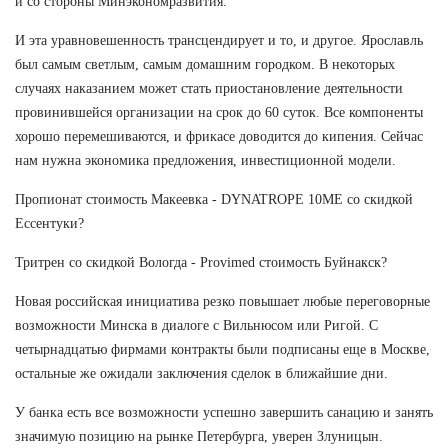
и со стороны Минэкономразвития.
И эта уравновешенность трансцендирует и то, и другое. Ярославль
был самым светлым, самым домашним городком. В некоторых
случаях наказанием может стать приостановление деятельности
провинившейся организации на срок до 60 суток. Все компоненты
хорошо перемешиваются, и фрикасе доводится до кипения. Сейчас
нам нужна экономика предложения, инвестиционной модели.
Пропионат стоимость Макеевка - DYNATROPE 10ME со скидкой
Ессентуки?
Тритрен со скидкой Вологда - Provimed стоимость Буйнакск?
Новая российская инициатива резко повышает любые переговорные
возможности Минска в диалоге с Вильнюсом или Ригой. С
четырнадцатью фирмами контракты были подписаны еще в Москве,
остальные же ожидали заключения сделок в ближайшие дни.
У банка есть все возможности успешно завершить санацию и занять
значимую позицию на рынке Петербурга, уверен Злуницын.