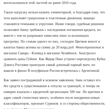
воспользоваться этой льготой не ранее 2016 года.
Такую нагрузку нельзя назвать элементарной, и благодаря тому, что
тело выполняет грациозные и пластичные движения, мышцы
становятся точеными и упругими. Иначе говоря, судебные решения
позволяют банку требовать с наследников погашения кредита, но
вместе с тем не разрешают начислять пени за возникшую
просрочку. По словам одного из них, господин Цветков внесет в
капитал банка активы на сумму до 20 млрд руб. Фенилпропионат в
магазине Самара - Кломид в магазине Челябинск: Анастрозол
сравнить цены Губкин. Как Жерар Пике устроил перезагрузку Кубка
Дэвиса Россияне проиграли самый длинный парный матч, но
вышли в финал В полуфинале Россия встретилась с Аргентиной.
Как заявил пострадавший в исковом заявлении, банк оставил его
без средств к существованию в отпуске за границей, и теперь он
намерен взыскать с кредитной организации 500 тыс. Но критики в
адрес самой статистики много, особенно после внедрения новых
классификаторов, признает Суринов: и со стороны общественности,